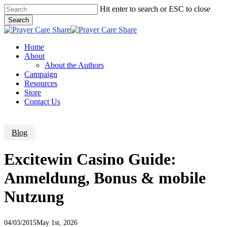
Skip
Hit enter to search or ESC to close
to
Search
main
Close
content
Search
Menu
Home
About
About the Authors
Campaign
Resources
Store
Contact Us
Blog
Excitewin Casino Guide:
Anmeldung, Bonus & mobile
Nutzung
04/03/2015
May 1st, 2026