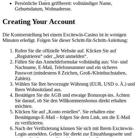
Persönliche Daten griffbereit: vollständiger Name,
Geburtsdatum, Wohnadresse.
Creating Your Account
Die Kontoerstellung bei einem Excitewin-Casino ist in wenigen
Minuten erledigt. Folgen Sie dieser Schritt-für-Schritt-Anleitung:
Rufen Sie die offizielle Website auf. Klicken Sie auf
„Registrieren“ oder „Jetzt anmelden“.
Füllen Sie das Anmeldeformular vollständig aus: Vor- und
Nachname, E‑Mail, Telefonnummer und ein sicheres
Passwort (mindestens 8 Zeichen, Groß‑/Kleinbuchstaben,
Zahlen).
Wählen Sie Ihre bevorzugte Währung (EUR, USD o. Ä.) und
Ihren Wohnsitzland aus.
Bestätigen Sie die AGB und etwaige Bonusopt-ins. Achten
Sie darauf, ob Sie den Willkommensbonus direkt erhalten
möchten.
Klicken Sie auf „Konto erstellen“. Sie erhalten eine
Bestätigungs-E‑Mail – folgen Sie dem Link, um die E‑Mail
zu verifizieren.
Nach der Verifizierung können Sie sich mit Ihrem Excitewin-
Login anmelden. Gehen Sie direkt zur Einzahlungsseite und