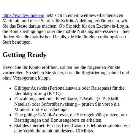
https://excitewinde.eu/
hebt sich in einem wettbewerbsintensiven
Markt ab, und diese Schritt-für-Schritt-Anleitung erklärt genau, wie
Sie das Beste daraus machen. Ob Sie sich für den Excitewin-Login,
die Bonusbedingungen oder die mobile Nutzung interessieren – hier
finden Sie alle praktischen Details, die Sie für einen reibungslosen
Start benötigen.
Getting Ready
Bevor Sie Ihr Konto eröffnen, sollten Sie die folgenden Punkte
vorbereiten. So stellen Sie sicher, dass die Registrierung schnell und
ohne Verzögerung klappt.
Gültiger Ausweis (Personalausweis oder Reisepass) für die
Identitätsprüfung (KYC).
Einzahlungsmethode: Kreditkarte, E‑Wallet (z. B. Skrill,
Neteller) oder Sofortüberweisung – prüfen Sie vorab die
Mindest- und Höchstbeträge.
Eine gültige E‑Mail-Adresse, die Sie regelmäßig nutzen, um
Bestätigungen und Bonusangebote zu erhalten.
Stabiles Internet: Für das Live-Casino-Erlebnis empfehlen wir
eine Verbindung mit mindestens 10 Mbit/s.