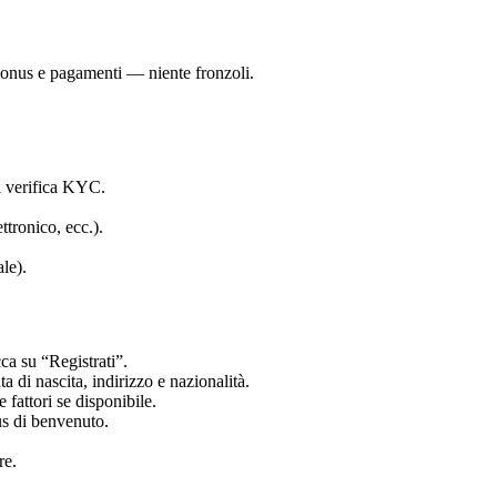
 bonus e pagamenti — niente fronzoli.
la verifica KYC.
ttronico, ecc.).
le).
cca su “Registrati”.
 di nascita, indirizzo e nazionalità.
fattori se disponibile.
nus di benvenuto.
re.