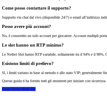
Come posso contattare il supporto?
Supporto via chat dal vivo (disponibile 24/7) o email all’indirizzo indi
Posso avere più account?
No, è consentito un solo account per giocatore. Account multipli port
Le slot hanno un RTP minimo?
Le Netbet Slot hanno RTP variabile, solitamente tra il 94% e il 98%. C
Esistono limiti di prelievo?
Sì, i limiti variano in base al metodo e allo stato VIP; generalmente fi
Questa guida ti ha fornito tutti gli strumenti per iniziare con sicurezz
Share
Share
Share
Share
Pin