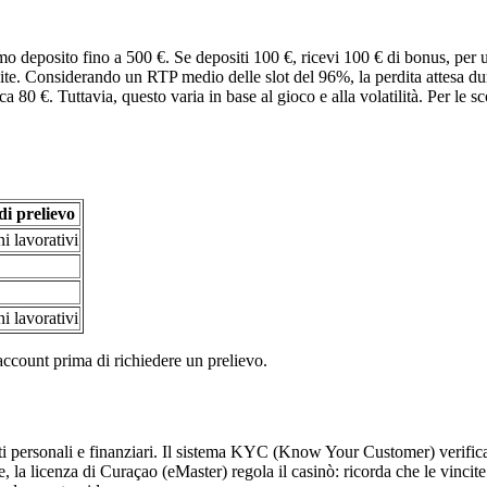
eposito fino a 500 €. Se depositi 100 €, ricevi 100 € di bonus, per un 
te. Considerando un RTP medio delle slot del 96%, la perdita attesa du
irca 80 €. Tuttavia, questo varia in base al gioco e alla volatilità. Per le
i prelievo
ni lavorativi
ni lavorativi
’account prima di richiedere un prelievo.
ati personali e finanziari. Il sistema KYC (Know Your Customer) verifica 
e, la licenza di Curaçao (eMaster) regola il casinò: ricorda che le vincit