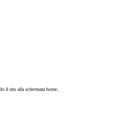
do il sito alla schermata home.