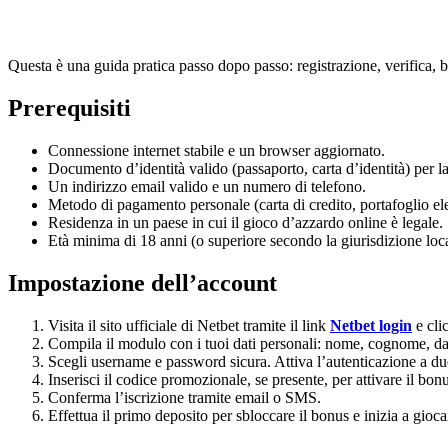
Questa è una guida pratica passo dopo passo: registrazione, verifica,
Prerequisiti
Connessione internet stabile e un browser aggiornato.
Documento d’identità valido (passaporto, carta d’identità) per 
Un indirizzo email valido e un numero di telefono.
Metodo di pagamento personale (carta di credito, portafoglio ele
Residenza in un paese in cui il gioco d’azzardo online è legale.
Età minima di 18 anni (o superiore secondo la giurisdizione loca
Impostazione dell’account
Visita il sito ufficiale di Netbet tramite il link
Netbet login
e cli
Compila il modulo con i tuoi dati personali: nome, cognome, data
Scegli username e password sicura. Attiva l’autenticazione a due 
Inserisci il codice promozionale, se presente, per attivare il bo
Conferma l’iscrizione tramite email o SMS.
Effettua il primo deposito per sbloccare il bonus e inizia a gioca