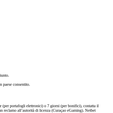
iunto.
un paese consentito.
(per portafogli elettronici) o 7 giorni (per bonifici), contatta il
a un reclamo all’autorità di licenza (Curaçao eGaming). Netbet