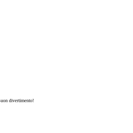
 Buon divertimento!