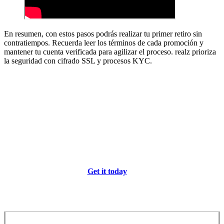
En resumen, con estos pasos podrás realizar tu primer retiro sin
contratiempos. Recuerda leer los términos de cada promoción y
mantener tu cuenta verificada para agilizar el proceso. realz prioriza
la seguridad con cifrado SSL y procesos KYC.
Get it today