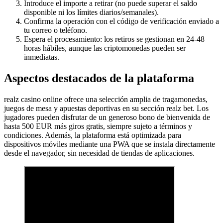
Introduce el importe a retirar (no puede superar el saldo
disponible ni los límites diarios/semanales).
Confirma la operación con el código de verificación enviado a
tu correo o teléfono.
Espera el procesamiento: los retiros se gestionan en 24-48
horas hábiles, aunque las criptomonedas pueden ser
inmediatas.
Aspectos destacados de la plataforma
realz casino online ofrece una selección amplia de tragamonedas,
juegos de mesa y apuestas deportivas en su sección realz bet. Los
jugadores pueden disfrutar de un generoso bono de bienvenida de
hasta 500 EUR más giros gratis, siempre sujeto a términos y
condiciones. Además, la plataforma está optimizada para
dispositivos móviles mediante una PWA que se instala directamente
desde el navegador, sin necesidad de tiendas de aplicaciones.