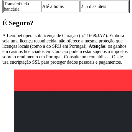
Transferência
Até 2 horas
2–5 dias úteis
bancária
É Seguro?
A Leonbet opera sob licença de Curaçao (n.º 1668/JAZ). Embora
seja uma licença reconhecida, não oferece a mesma proteção que
licenças locais (como a do SRIJ em Portugal).
Atenção:
os ganhos
em casinos licenciados em Curaçao podem estar sujeitos a impostos
sobre o rendimento em Portugal. Consulte um contabilista. O site
usa encriptação SSL para proteger dados pessoais e pagamentos.