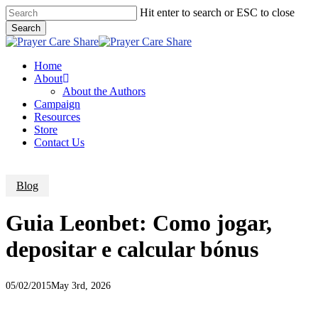
Skip
Hit enter to search or ESC to close
to
Search
main
Close
content
Search
Menu
Home
About
About the Authors
Campaign
Resources
Store
Contact Us
Blog
Guia Leonbet: Como jogar,
depositar e calcular bónus
05/02/2015
May 3rd, 2026