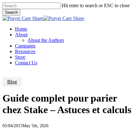
Skip
Hit enter to search or ESC to close
to
Search
main
Close
content
Search
Menu
Home
About
About the Authors
Campaign
Resources
Store
Contact Us
Blog
Guide complet pour parier
chez Stake – Astuces et calculs
05/04/2015
May 5th, 2026