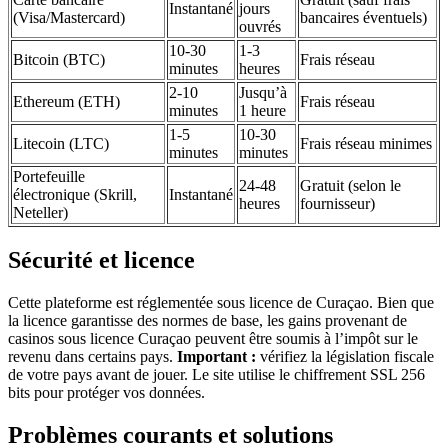
Instantané
jours
(Visa/Mastercard)
bancaires éventuels)
ouvrés
10-30
1-3
Bitcoin (BTC)
Frais réseau
minutes
heures
2-10
Jusqu’à
Ethereum (ETH)
Frais réseau
minutes
1 heure
1-5
10-30
Litecoin (LTC)
Frais réseau minimes
minutes
minutes
Portefeuille
24-48
Gratuit (selon le
électronique (Skrill,
Instantané
heures
fournisseur)
Neteller)
Sécurité et licence
Cette plateforme est réglementée sous licence de Curaçao. Bien que
la licence garantisse des normes de base, les gains provenant de
casinos sous licence Curaçao peuvent être soumis à l’impôt sur le
revenu dans certains pays.
Important :
vérifiez la législation fiscale
de votre pays avant de jouer. Le site utilise le chiffrement SSL 256
bits pour protéger vos données.
Problèmes courants et solutions