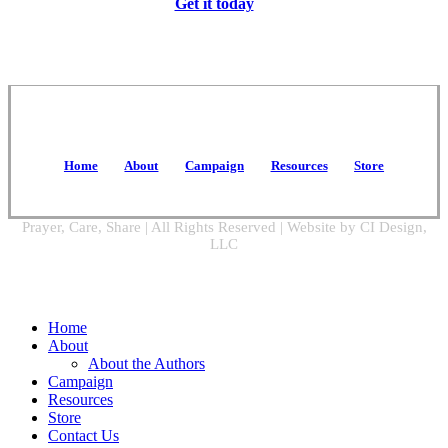
Get it today
Home
About
Campaign
Resources
Store
Prayer, Care, Share | All Rights Reserved | Website by CI Design,
LLC
Close
Home
Menu
About
About the Authors
Campaign
Resources
Store
Contact Us