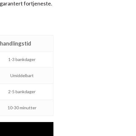
 garantert fortjeneste.
handlingstid
1-3 bankdager
Umiddelbart
2-5 bankdager
10-30 minutter