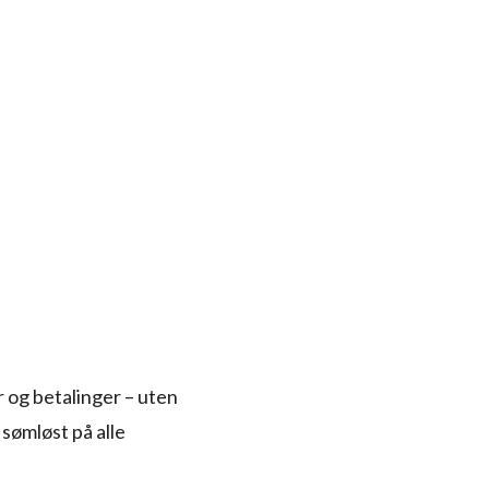
r og betalinger – uten
sømløst på alle