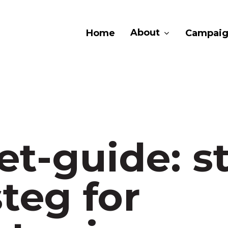
About
Home
Campai
t-guide: s
steg for