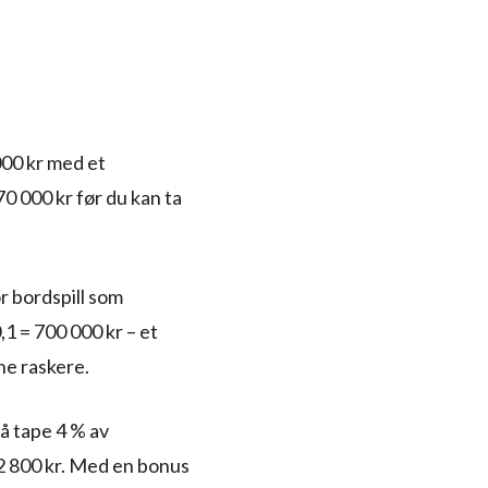
000 kr med et
0 000 kr før du kan ta
r bordspill som
,1 = 700 000 kr – et
ne raskere.
å tape 4 % av
 2 800 kr. Med en bonus