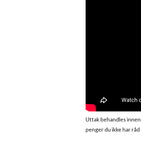
Uttak behandles innen 
penger du ikke har råd t