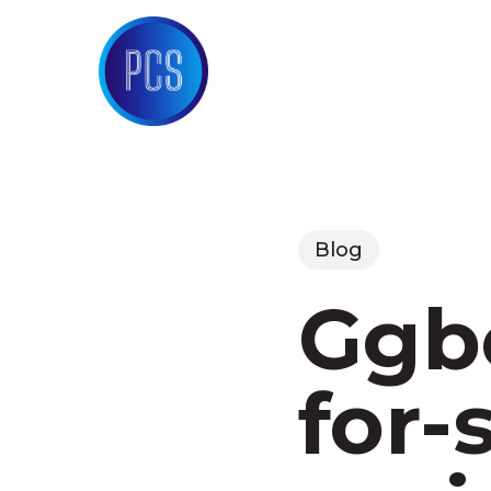
Skip
to
main
content
Blog
Ggbe
for-