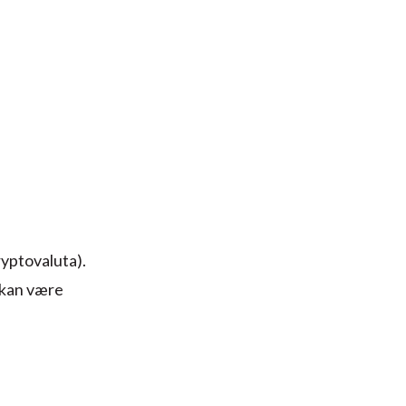
yptovaluta).
r kan være