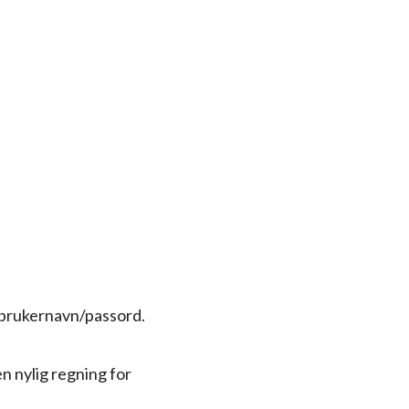
t brukernavn/passord.
en nylig regning for