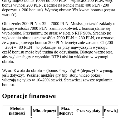
Otrzymujesz bonus 100% do 500 PLN – wpłacasz 200 PLN, więc
bonus wynosi 200 PLN. Łącznie na koncie masz 400 PLN (200
depozytu + 200 bonusu). Wymóg obrotu: 35x kwota bonusu (częsta
wartość).
Obliczenie: 200 PLN × 35 = 7000 PLN. Musisz postawić zakłady o
łącznej wartości 7000 PLN, zanim cokolwiek z bonusu stanie się
wypłacalne. Przyjmijmy, że grasz w slota o RTP 96%. Średnio po
wykonaniu obrotu stracisz 4% z 7000 PLN = 280 PLN, co oznacza,
że z początkowego bonusu 200 PLN teoretycznie zostanie Ci (200
– 280) = -80 PLN – to pokazuje, że przy najwyższym wymogu
część bonusu może być trudna do odzyskania. Dlatego ważne jest,
aby wybierać gry z wysokim RTP i niskim wkładem w wymogi
obrotu.
Wzór: Kwota do obrotu = (bonus × wymóg) + (depozyt × wymóg,
jeśli dotyczy).
Ważne:
niektóre gry (np. stoły, wideo poker)
wliczają się tylko w 10–20% stawki. Sprawdzaj zawsze regulamin
bonusu.
Operacje finansowe
Metoda
Max.
Min. depozyt
Czas wypłaty
Prowizj
płatności
depozyt