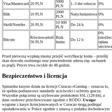
5000
Visa/Mastercard
20 PLN
1–3 dni robocze
0%
PLN
2000
Blik
10 PLN
Natychmiastowa
0%
PLN
10 000
Skrill/Neteller
20 PLN
Do 24 h
0%
PLN
0%
Równowartość
Brak
(możliw
Bitcoin
Do 12 h
50 PLN
limitu
opłata
sieciowa
Przed pierwszą wypłatą musisz przejść weryfikację konta – prześlij
skan dowodu osobistego oraz potwierdzenie adresu (np. rachunek
za prąd). Proces trwa zwykle do 48 godzin.
Bezpieczeństwo i licencja
Spinamba kasyno działa na licencji Curacao eGaming – oznacza to,
że spełnia podstawowe standardy uczciwości i ochrony gracza.
Wszystkie połączenia są szyfrowane protokołem SSL (128-bit), a
dane osobowe przechowywane zgodnie z RODO.
Uwaga:
wygrane z kasyn licencjonowanych w Curacao mogą podlegać
opodatkowaniu w Polsce zgodnie z ustawą o podatku dochodowym