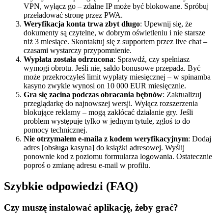
VPN, wyłącz go – zdalne IP może być blokowane. Spróbuj
przeładować stronę przez PWA.
Weryfikacja konta trwa zbyt długo
: Upewnij się, że
dokumenty są czytelne, w dobrym oświetleniu i nie starsze
niż 3 miesiące. Skontaktuj się z supportem przez live chat –
czasami wystarczy przypomnienie.
Wypłata została odrzucona
: Sprawdź, czy spełniasz
wymogi obrotu. Jeśli nie, saldo bonusowe przepada. Być
może przekroczyłeś limit wypłaty miesięcznej – w spinamba
kasyno zwykle wynosi on 10 000 EUR miesięcznie.
Gra się zacina podczas obracania bębnów
: Zaktualizuj
przeglądarkę do najnowszej wersji. Wyłącz rozszerzenia
blokujące reklamy – mogą zakłócać działanie gry. Jeśli
problem występuje tylko w jednym tytule, zgłoś to do
pomocy technicznej.
Nie otrzymałem e-maila z kodem weryfikacyjnym
: Dodaj
adres [obsługa kasyna] do książki adresowej. Wyślij
ponownie kod z poziomu formularza logowania. Ostatecznie
poproś o zmianę adresu e-mail w profilu.
Szybkie odpowiedzi (FAQ)
Czy muszę instalować aplikację, żeby grać?