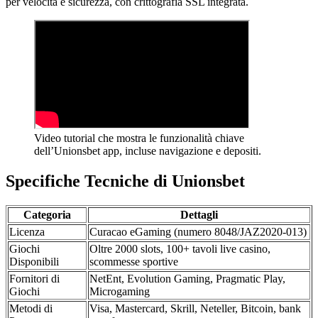
per velocità e sicurezza, con crittografia SSL integrata.
Video tutorial che mostra le funzionalità chiave
dell’Unionsbet app, incluse navigazione e depositi.
Specifiche Tecniche di Unionsbet
Categoria
Dettagli
Licenza
Curacao eGaming (numero 8048/JAZ2020-013)
Giochi
Oltre 2000 slots, 100+ tavoli live casino,
Disponibili
scommesse sportive
Fornitori di
NetEnt, Evolution Gaming, Pragmatic Play,
Giochi
Microgaming
Metodi di
Visa, Mastercard, Skrill, Neteller, Bitcoin, bank