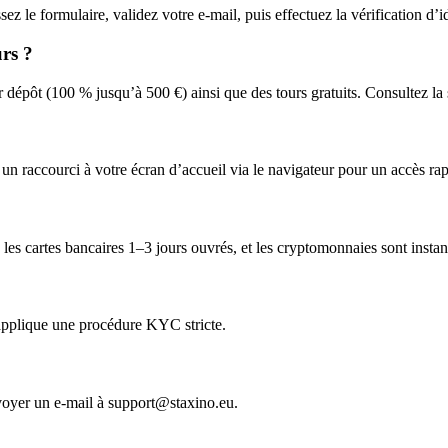
ez le formulaire, validez votre e-mail, puis effectuez la vérification d’id
rs ?
épôt (100 % jusqu’à 500 €) ainsi que des tours gratuits. Consultez la 
n raccourci à votre écran d’accueil via le navigateur pour un accès rapid
, les cartes bancaires 1–3 jours ouvrés, et les cryptomonnaies sont insta
 applique une procédure KYC stricte.
nvoyer un e-mail à support@staxino.eu.