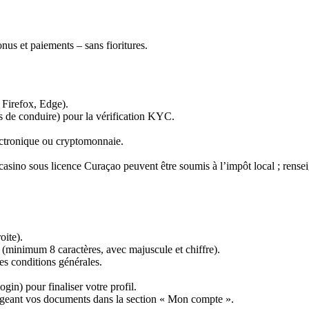
onus et paiements – sans fioritures.
 Firefox, Edge).
is de conduire) pour la vérification KYC.
ectronique ou cryptomonnaie.
casino sous licence Curaçao peuvent être soumis à l’impôt local ; rensei
oite).
 (minimum 8 caractères, avec majuscule et chiffre).
s conditions générales.
gin) pour finaliser votre profil.
hargeant vos documents dans la section « Mon compte ».