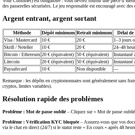
Your Customer) est obligatoire : vous devrez fournir une pièce d’identi
des passerelles sécurisées. Le jeu responsable est encouragé avec des o
Argent entrant, argent sortant
Méthode
Dépôt minimum
Retrait minimum
Délai de 
Visa / Mastercard
10 €
20 €
1–3 jours 
Skrill / Neteller
10 €
20 €
24–48 heur
Bitcoin / Ethereum
20 € (équivalent)
50 € (équivalent)
Instantané 
Litecoin
20 € (équivalent)
50 € (équivalent)
Instantané 
Paysafecard
10 €
Non disponible
—
Remarque : les dépôts en cryptomonnaies sont généralement sans frais. L
cryptos, limites variables).
Résolution rapide des problèmes
Problème : Mot de passe oublié
– Cliquez sur « Mot de passe oublié »
Problème : Vérification KYC bloquée
– Assurez-vous que vos docum
via le chat en direct (24/7) si le statut reste « En cours » après 48 heur