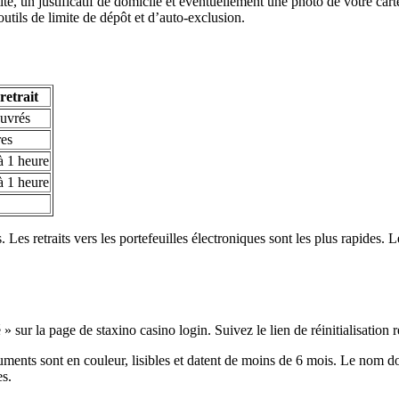
té, un justificatif de domicile et éventuellement une photo de votre cart
utils de limite de dépôt et d’auto-exclusion.
retrait
ouvrés
es
à 1 heure
à 1 heure
es retraits vers les portefeuilles électroniques sont les plus rapides. L
 sur la page de staxino casino login. Suivez le lien de réinitialisation 
ents sont en couleur, lisibles et datent de moins de 6 mois. Le nom do
es.