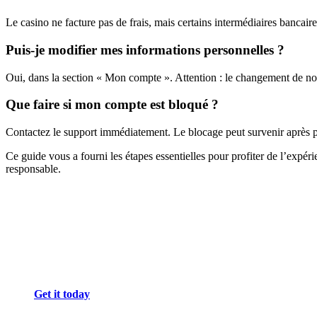
Le casino ne facture pas de frais, mais certains intermédiaires bancaire
Puis-je modifier mes informations personnelles ?
Oui, dans la section « Mon compte ». Attention : le changement de nom
Que faire si mon compte est bloqué ?
Contactez le support immédiatement. Le blocage peut survenir après plu
Ce guide vous a fourni les étapes essentielles pour profiter de l’expé
responsable.
Get it today