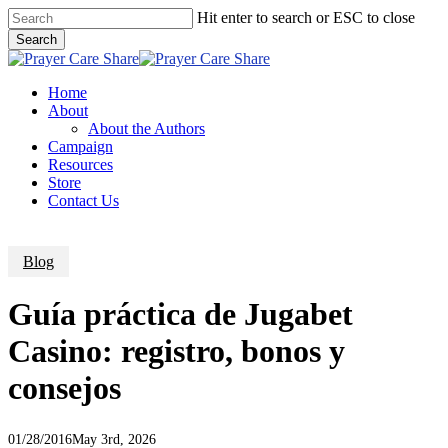
Skip
Hit enter to search or ESC to close
to
Search
main
Close
content
Search
Menu
Home
About
About the Authors
Campaign
Resources
Store
Contact Us
Blog
Guía práctica de Jugabet
Casino: registro, bonos y
consejos
01/28/2016
May 3rd, 2026