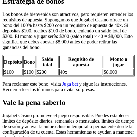
Estrategia de bonos
Los bonos de bienvenida son atractivos, pero requieren entender los
requisitos de apuesta. Supongamos que Jugabet Casino ofrece un
bono del 100% hasta $200 con un requisito de apuesta de 40x. Si
depositas $100, recibes $100 de bono, teniendo un saldo total de
$200. El monto a jugar sería: $200 (saldo total) × 40 = $8,000. Esto
significa que debes apostar $8,000 antes de poder retirar las
ganancias del bono.
Saldo
Requisito de
Monto a
Depósito
Bono
total
apuesta
jugar
$100
$100
$200
40x
$8,000
Para reclamar este bono, visita
Juga bet
y sigue las instrucciones.
Recuerda leer los términos para evitar sorpresas.
Vale la pena saberlo
Jugabet Casino promueve el juego responsable. Puedes establecer
límites de depósito diarios, semanales o mensuales, límites de tiempo
de sesión y activar la autoexclusión temporal o permanente desde la
configuración de tu cuenta. Estas herramientas te ayudan a mantener