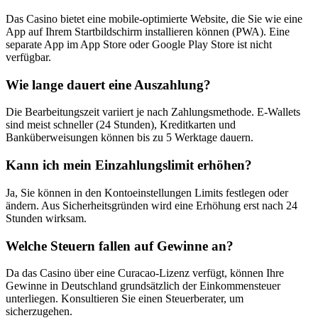
Das Casino bietet eine mobile-optimierte Website, die Sie wie eine
App auf Ihrem Startbildschirm installieren können (PWA). Eine
separate App im App Store oder Google Play Store ist nicht
verfügbar.
Wie lange dauert eine Auszahlung?
Die Bearbeitungszeit variiert je nach Zahlungsmethode. E-Wallets
sind meist schneller (24 Stunden), Kreditkarten und
Banküberweisungen können bis zu 5 Werktage dauern.
Kann ich mein Einzahlungslimit erhöhen?
Ja, Sie können in den Kontoeinstellungen Limits festlegen oder
ändern. Aus Sicherheitsgründen wird eine Erhöhung erst nach 24
Stunden wirksam.
Welche Steuern fallen auf Gewinne an?
Da das Casino über eine Curacao-Lizenz verfügt, können Ihre
Gewinne in Deutschland grundsätzlich der Einkommensteuer
unterliegen. Konsultieren Sie einen Steuerberater, um
sicherzugehen.