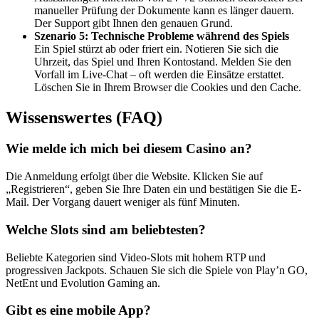
manueller Prüfung der Dokumente kann es länger dauern.
Der Support gibt Ihnen den genauen Grund.
Szenario 5: Technische Probleme während des Spiels
Ein Spiel stürzt ab oder friert ein. Notieren Sie sich die
Uhrzeit, das Spiel und Ihren Kontostand. Melden Sie den
Vorfall im Live-Chat – oft werden die Einsätze erstattet.
Löschen Sie in Ihrem Browser die Cookies und den Cache.
Wissenswertes (FAQ)
Wie melde ich mich bei diesem Casino an?
Die Anmeldung erfolgt über die Website. Klicken Sie auf
„Registrieren“, geben Sie Ihre Daten ein und bestätigen Sie die E-
Mail. Der Vorgang dauert weniger als fünf Minuten.
Welche Slots sind am beliebtesten?
Beliebte Kategorien sind Video-Slots mit hohem RTP und
progressiven Jackpots. Schauen Sie sich die Spiele von Play’n GO,
NetEnt und Evolution Gaming an.
Gibt es eine mobile App?