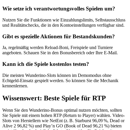
Wie setze ich verantwortungsvolles Spielen um?
Nutzen Sie die Funktionen wie Einzahlungslimits, Selbstausschluss
und Realitätschecks, die in den Kontoeinstellungen verfügbar sind.
Gibt es spezielle Aktionen für Bestandskunden?
Ja, regelmäßig werden Reload-Boni, Freispiele und Turniere
angeboten. Schauen Sie in den Bonusbereich oder Ihre E-Mail.
Kann ich die Spiele kostenlos testen?
Die meisten Wunderino-Slots können im Demomodus ohne
Echtgeld-Einsatz gespielt werden. So können Sie die Mechanik
kennenlernen.
Wissenswert: Beste Spiele für RTP
Wenn Sie den Wunderino-Bonus optimal nutzen möchten, sollten
Sie Spiele mit einem hohen RTP (Return to Player) wählen. Video-
Slots von Herstellern wie NetEnt (z. B. Starburst 96,09 %, Dead or
Alive 2 96,82 %) und Play’n GO (Book of Dead 96,21 %) bieten