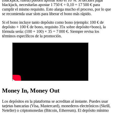
(blackjack, ruleta) pueden aportar solo el 10 %. Si decides jugar
blackjack, necesitarías apostar 1 750 € ÷ 0,10 = 17 500 € para
cumplir el mismo requisito. Esto alarga mucho el proceso, por lo que
se recomienda usar slots para liberar el bono más rápido.
Si el bono incluye tanto depósito como bono (ejemplo: 100 € de
depósito + 100 € de bono, requisito 35x sobre depósito+bono), la
fórmula sería: (100 + 100) × 35 = 7 000 €. Siempre revisa los
términos específicos de la promoción.
Money In, Money Out
Los depósitos en la plataforma se acreditan al instante. Puedes usar
tarjetas bancarias (Visa, Mastercard), monederos electrónicos (Skrill,
Neteller) o criptomonedas (Bitcoin, Ethereum). El depósito mínimo