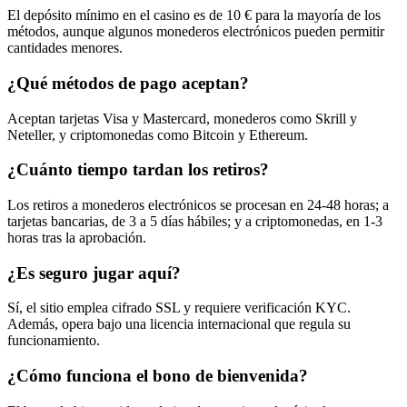
El depósito mínimo en el casino es de 10 € para la mayoría de los
métodos, aunque algunos monederos electrónicos pueden permitir
cantidades menores.
¿Qué métodos de pago aceptan?
Aceptan tarjetas Visa y Mastercard, monederos como Skrill y
Neteller, y criptomonedas como Bitcoin y Ethereum.
¿Cuánto tiempo tardan los retiros?
Los retiros a monederos electrónicos se procesan en 24-48 horas; a
tarjetas bancarias, de 3 a 5 días hábiles; y a criptomonedas, en 1-3
horas tras la aprobación.
¿Es seguro jugar aquí?
Sí, el sitio emplea cifrado SSL y requiere verificación KYC.
Además, opera bajo una licencia internacional que regula su
funcionamiento.
¿Cómo funciona el bono de bienvenida?