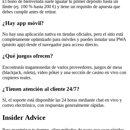
El bono de bienvenida suele igualar tu primer depósito hasta un
límite (ej. 100 % hasta 200 €) y tiene un requisito de apuesta que
debes cumplir antes de retirar.
¿Hay app móvil?
No hay una aplicación nativa en tiendas oficiales, pero el sitio está
completamente optimizado para móviles y puedes instalar una PWA
(pistolo app) desde el navegador para acceso directo.
¿Qué juegos ofrecen?
Encontrarás tragamonedas de varios proveedores, juegos de mesa
(blackjack, ruleta), video póker y una sección de casino en vivo con
crupieres reales.
¿Tienen atención al cliente 24/7?
Sí, el soporte está disponible las 24 horas mediante chat en vivo y
correo electrónico, con respuestas generalmente rápidas.
Insider Advice
Para maximizar tu tiempo, elige métodos de pago que sean rápidos