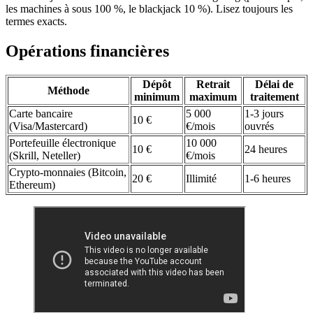
les machines à sous 100 %, le blackjack 10 %). Lisez toujours les
termes exacts.
Opérations financières
Dépôt
Retrait
Délai de
Méthode
minimum
maximum
traitement
Carte bancaire
5 000
1-3 jours
10 €
(Visa/Mastercard)
€/mois
ouvrés
Portefeuille électronique
10 000
10 €
24 heures
(Skrill, Neteller)
€/mois
Crypto-monnaies (Bitcoin,
20 €
Illimité
1-6 heures
Ethereum)