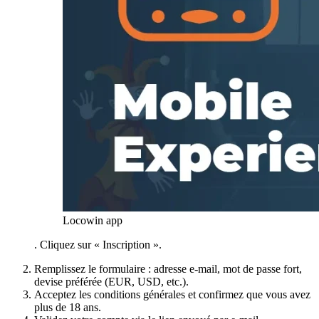
Locowin app
. Cliquez sur « Inscription ».
Remplissez le formulaire : adresse e-mail, mot de passe fort,
devise préférée (EUR, USD, etc.).
Acceptez les conditions générales et confirmez que vous avez
plus de 18 ans.