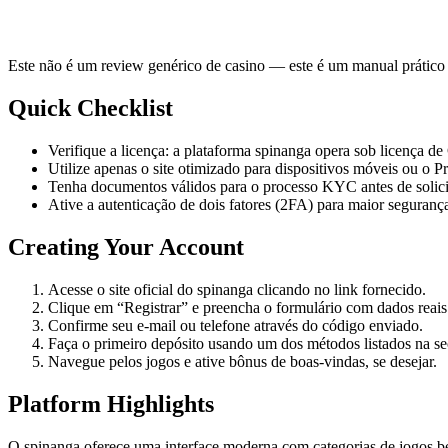
Este não é um review genérico de casino — este é um manual prático
Quick Checklist
Verifique a licença: a plataforma spinanga opera sob licença d
Utilize apenas o site otimizado para dispositivos móveis ou o 
Tenha documentos válidos para o processo KYC antes de solici
Ative a autenticação de dois fatores (2FA) para maior seguranç
Creating Your Account
Acesse o site oficial do spinanga clicando no link fornecido.
Clique em “Registrar” e preencha o formulário com dados reais
Confirme seu e-mail ou telefone através do código enviado.
Faça o primeiro depósito usando um dos métodos listados na se
Navegue pelos jogos e ative bônus de boas-vindas, se desejar.
Platform Highlights
O spinanga oferece uma interface moderna com categorias de jogos bem