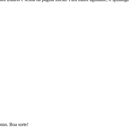
ônus. Boa sorte!