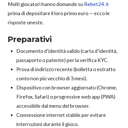
Molti giocatori hanno domande su
Rebet24. it
prima di depositare il loro primo euro — ecco le
risposte oneste.
Preparativi
Documento d’identità valido (carta d’identità,
passaporto o patente) per la verifica KYC.
Prova di indirizzo recente (bolletta o estratto
conto non più vecchio di 3 mesi).
Dispositivo con browser aggiornato (Chrome,
Firefox, Safari) o progressive web app (PWA)
accessibile dal menu del browser.
Connessione internet stabile per evitare
interruzioni durante il gioco.