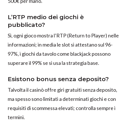
500€ per mano.
L’RTP medio dei giochi è
pubblicato?
Sì, ogni gioco mostra l’RTP (Return to Player) nelle
informazioni; in media le slot si attestano sul 96-
97%, i giochi da tavolo come blackjack possono
superare il 99% se si usa la strategia base.
Esistono bonus senza deposito?
Talvolta il casinò offre giri gratuiti senza deposito,
ma spesso sono limitati a determinati giochi e con
requisiti di scommessa elevati; controlla sempre i
termini.