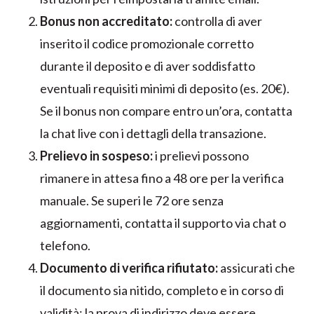
Bonus non accreditato:
controlla di aver
inserito il codice promozionale corretto
durante il deposito e di aver soddisfatto
eventuali requisiti minimi di deposito (es. 20€).
Se il bonus non compare entro un’ora, contatta
la chat live con i dettagli della transazione.
Prelievo in sospeso:
i prelievi possono
rimanere in attesa fino a 48 ore per la verifica
manuale. Se superi le 72 ore senza
aggiornamenti, contatta il supporto via chat o
telefono.
Documento di verifica rifiutato:
assicurati che
il documento sia nitido, completo e in corso di
validità; la prova di indirizzo deve essere