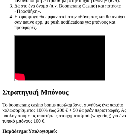
«Κοινοποίηση > Προσθήκη στην αρχική οθόνη» (iOS).
Δώστε ένα όνομα (π.χ. Boomerang Casino) και πατήστε
«Προσθήκη».
Η εφαρμογή θα εμφανιστεί στην οθόνη σας και θα ανοίγει
σαν native app, με push notifications για μπόνους και
προσφορές.
Στρατηγική Μπόνους
Το boomerang casino bonus περιλαμβάνει συνήθως ένα πακέτο
καλωσορίσματος 100% έως 200 € + 50 δωρεάν περιστροφές. Ας
υπολογίσουμε τις απαιτήσεις στοιχηματισμού (wagering) για ένα
τυπικό μπόνους 100 €.
Παράδειγμα Υπολογισμού: