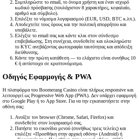
Συμπληρώστε το email, το όνομα χρήστη και έναν ισχυρό
κωδικό πρόσβασης (τουλάχιστον 8 χαρακτήρες, κεφαλαίο,
αριθμό και σύμβολο).
Επιλέξτε το νόμισμα λογαριασμού (EUR, USD, BTC κ.λπ.).
Αποδεχτείτε τους όρους και την πολιτική απορρήτου και
υποβάλετε.
Ελέγξτε το email σας και κάντε κλικ στον σύνδεσμο
επιβεβαίωσης. Στη συνέχεια, συνδεθείτε και ολοκληρώστε
το KYC ανεβάζοντας φωτογραφία ταυτότητας και απόδειξη
διεύθυνσης.
Κάντε την πρώτη κατάθεση — το ελάχιστο είναι συνήθως 10
€ ή αντίστοιχο σε κρυπτονόμισμα.
Οδηγός Εφαρμογής & PWA
Η πλατφόρμα του Boomerang Casino είναι πλήρως responsive και
λειτουργεί ως Progressive Web App (PWA). Δεν υπάρχει εφαρμογή
στο Google Play ή το App Store. Για να την εγκαταστήσετε στην
οθόνη σας:
Ανοίξτε τον browser (Chrome, Safari, Firefox) και
συνδεθείτε στον λογαριασμό σας.
Πατήστε το εικονίδιο μενού (συνήθως τρεις τελείες) και
επιλέξτε «Προσθήκη στην αρχική οθόνη» (Android) ή