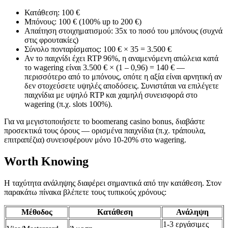
Κατάθεση: 100 €
Μπόνους: 100 € (100% up to 200 €)
Απαίτηση στοιχηματισμού: 35x το ποσό του μπόνους (συχνά
στις φρουτακίες)
Σύνολο πονταρίσματος: 100 € × 35 = 3.500 €
Αν το παιχνίδι έχει RTP 96%, η αναμενόμενη απώλεια κατά
το wagering είναι 3.500 € × (1 – 0,96) = 140 € —
περισσότερο από το μπόνους, οπότε η αξία είναι αρνητική αν
δεν στοχεύσετε υψηλές αποδόσεις. Συνιστάται να επιλέγετε
παιχνίδια με υψηλό RTP και χαμηλή συνεισφορά στο
wagering (π.χ. slots 100%).
Για να μεγιστοποιήσετε το boomerang casino bonus, διαβάστε
προσεκτικά τους όρους — ορισμένα παιχνίδια (π.χ. τράπουλα,
επιτραπέζια) συνεισφέρουν μόνο 10-20% στο wagering.
Worth Knowing
Η ταχύτητα ανάληψης διαφέρει σημαντικά από την κατάθεση. Στον
παρακάτω πίνακα βλέπετε τους τυπικούς χρόνους:
Μέθοδος
Κατάθεση
Ανάληψη
1-3 εργάσιμες