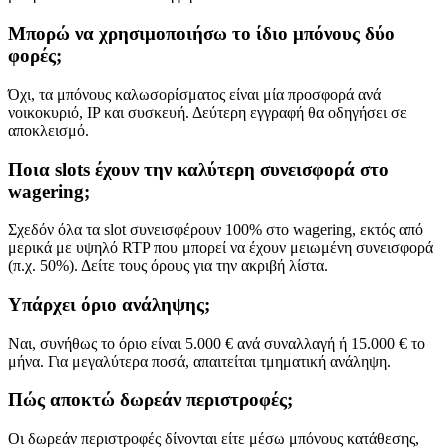
Μπορώ να χρησιμοποιήσω το ίδιο μπόνους δύο
φορές;
Όχι, τα μπόνους καλωσορίσματος είναι μία προσφορά ανά
νοικοκυριό, IP και συσκευή. Δεύτερη εγγραφή θα οδηγήσει σε
αποκλεισμό.
Ποια slots έχουν την καλύτερη συνεισφορά στο
wagering;
Σχεδόν όλα τα slot συνεισφέρουν 100% στο wagering, εκτός από
μερικά με υψηλό RTP που μπορεί να έχουν μειωμένη συνεισφορά
(π.χ. 50%). Δείτε τους όρους για την ακριβή λίστα.
Υπάρχει όριο ανάληψης;
Ναι, συνήθως το όριο είναι 5.000 € ανά συναλλαγή ή 15.000 € το
μήνα. Για μεγαλύτερα ποσά, απαιτείται τμηματική ανάληψη.
Πώς αποκτώ δωρεάν περιστροφές;
Οι δωρεάν περιστροφές δίνονται είτε μέσω μπόνους κατάθεσης,