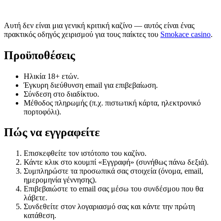
Αυτή δεν είναι μια γενική κριτική καζίνο — αυτός είναι ένας
πρακτικός οδηγός χειρισμού για τους παίκτες του
Smokace casino
.
Προϋποθέσεις
Ηλικία 18+ ετών.
Έγκυρη διεύθυνση email για επιβεβαίωση.
Σύνδεση στο διαδίκτυο.
Μέθοδος πληρωμής (π.χ. πιστωτική κάρτα, ηλεκτρονικό
πορτοφόλι).
Πώς να εγγραφείτε
Επισκεφθείτε τον ιστότοπο του καζίνο.
Κάντε κλικ στο κουμπί «Εγγραφή» (συνήθως πάνω δεξιά).
Συμπληρώστε τα προσωπικά σας στοιχεία (όνομα, email,
ημερομηνία γέννησης).
Επιβεβαιώστε το email σας μέσω του συνδέσμου που θα
λάβετε.
Συνδεθείτε στον λογαριασμό σας και κάντε την πρώτη
κατάθεση.