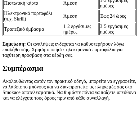
1-3 εργάσιμες
Πιστωτική κάρτα
Άμεση
ημέρες
Ηλεκτρονικό πορτοφόλι
Άμεση
Έως 24 ώρες
(π.χ. Skrill)
1-2 εργάσιμες
3-5 εργάσιμες
Τραπεζικό έμβασμα
ημέρες
ημέρες
Σημείωση:
Οι αναλήψεις ενδέχεται να καθυστερήσουν λόγω
επαλήθευσης. Χρησιμοποιήστε ηλεκτρονικά πορτοφόλια για
ταχύτερη πρόσβαση στα κέρδη σας.
Συμπέρασμα
Ακολουθώντας αυτόν τον πρακτικό οδηγό, μπορείτε να εγγραφείτε,
να λάβετε το μπόνους και να διαχειριστείτε τις πληρωμές σας στο
Smokace αποτελεσματικά. Να θυμάστε πάντα να παίζετε υπεύθυνα
και να ελέγχετε τους όρους πριν από κάθε συναλλαγή.