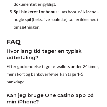
dokumentet er gyldigt.
Spil blokeret for bonus:
Læs bonusvilkårene –
nogle spil (f.eks. live roulette) tæller ikke med i
omsætningen.
FAQ
Hvor lang tid tager en typisk
udbetaling?
Efter godkendelse tager e‑wallets under 24 timer,
mens kort og bankoverførsel kan tage 1-5
bankdage.
Kan jeg bruge One casino app på
min iPhone?