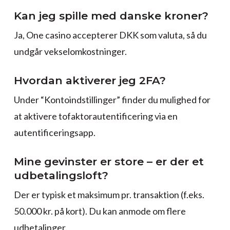
Kan jeg spille med danske kroner?
Ja, One casino accepterer DKK som valuta, så du
undgår vekselomkostninger.
Hvordan aktiverer jeg 2FA?
Under “Kontoindstillinger” finder du mulighed for
at aktivere tofaktorautentificering via en
autentificeringsapp.
Mine gevinster er store – er der et
udbetalingsloft?
Der er typisk et maksimum pr. transaktion (f.eks.
50.000 kr. på kort). Du kan anmode om flere
udbetalinger.