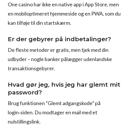
One casino har ikke en native app i App Store, men
en mobiloptimeret hjemmeside og en PWA, som du
kan tilføje til din startskærm.
Er der gebyrer på indbetalinger?
De fleste metoder er gratis, men tjek med din
udbyder – nogle banker pålægger udenlandske
transaktionsgebyrer.
Hvad gør jeg, hvis jeg har glemt mit
password?
Brug funktionen “Glemt adgangskode” på
login‑siden. Du modtager en mail med et
nulstillingslink.