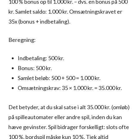
100 % bonus op til 1.000 kr. – dvs. en bonus på 500
kr. Samlet saldo: 1.000 kr. Omsætningskravet er
35x (bonus + indbetaling).
Beregning:
Indbetaling: 500 kr.
Bonus: 500 kr.
Samlet beløb: 500 + 500 = 1.000 kr.
Omsætningskrav: 35 × 1.000 kr. = 35.000 kr.
Det betyder, at du skal satse i alt 35.000 kr. (omløb)
på spilleautomater eller andre spil, inden du kan
hæve gevinster. Spil bidrager forskelligt: slots ofte
100 %, bordspil måske kun 10 %. Tjek altid