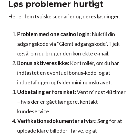
Løs problemer hurtigt
Her er fem typiske scenarier og deres løsninger:
Problem med one casino login:
Nulstil din
adgangskode via “Glemt adgangskode”. Tjek
også, om du bruger den korrekte e‑mail.
Bonus aktiveres ikke:
Kontrollér, om du har
indtastet en eventuel bonus‑kode, og at
indbetalingen opfylder minimumskravet.
Udbetaling er forsinket:
Vent mindst 48 timer
– hvis der er gået længere, kontakt
kundeservice.
Verifikationsdokumenter afvist:
Sørg for at
uploade klare billeder i farve, og at