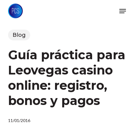
Skip
Menu
to
Close
main
Menu
content
Blog
Guía práctica para
Leovegas casino
online: registro,
bonos y pagos
11/01/2016