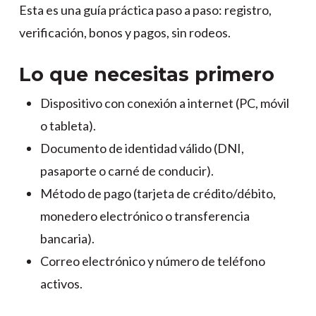
Esta es una guía práctica paso a paso: registro,
verificación, bonos y pagos, sin rodeos.
Lo que necesitas primero
Dispositivo con conexión a internet (PC, móvil
o tableta).
Documento de identidad válido (DNI,
pasaporte o carné de conducir).
Método de pago (tarjeta de crédito/débito,
monedero electrónico o transferencia
bancaria).
Correo electrónico y número de teléfono
activos.