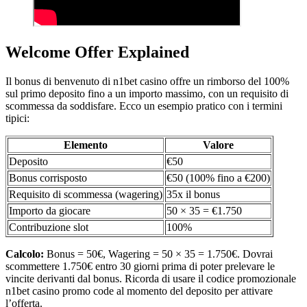
Welcome Offer Explained
Il bonus di benvenuto di n1bet casino offre un rimborso del 100%
sul primo deposito fino a un importo massimo, con un requisito di
scommessa da soddisfare. Ecco un esempio pratico con i termini
tipici:
Elemento
Valore
Deposito
€50
Bonus corrisposto
€50 (100% fino a €200)
Requisito di scommessa (wagering)
35x il bonus
Importo da giocare
50 × 35 = €1.750
Contribuzione slot
100%
Calcolo:
Bonus = 50€, Wagering = 50 × 35 = 1.750€. Dovrai
scommettere 1.750€ entro 30 giorni prima di poter prelevare le
vincite derivanti dal bonus. Ricorda di usare il codice promozionale
n1bet casino promo code al momento del deposito per attivare
l’offerta.