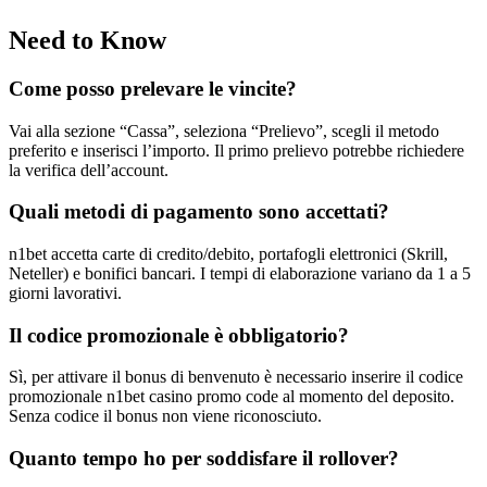
Need to Know
Come posso prelevare le vincite?
Vai alla sezione “Cassa”, seleziona “Prelievo”, scegli il metodo
preferito e inserisci l’importo. Il primo prelievo potrebbe richiedere
la verifica dell’account.
Quali metodi di pagamento sono accettati?
n1bet accetta carte di credito/debito, portafogli elettronici (Skrill,
Neteller) e bonifici bancari. I tempi di elaborazione variano da 1 a 5
giorni lavorativi.
Il codice promozionale è obbligatorio?
Sì, per attivare il bonus di benvenuto è necessario inserire il codice
promozionale n1bet casino promo code al momento del deposito.
Senza codice il bonus non viene riconosciuto.
Quanto tempo ho per soddisfare il rollover?