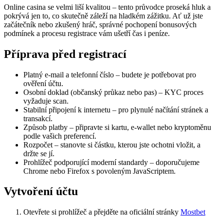
Online casina se velmi liší kvalitou – tento průvodce proseká hluk a
pokrývá jen to, co skutečně záleží na hladkém zážitku. Ať už jste
začátečník nebo zkušený hráč, správné pochopení bonusových
podmínek a procesu registrace vám ušetří čas i peníze.
Příprava před registrací
Platný e-mail a telefonní číslo – budete je potřebovat pro
ověření účtu.
Osobní doklad (občanský průkaz nebo pas) – KYC proces
vyžaduje scan.
Stabilní připojení k internetu – pro plynulé načítání stránek a
transakcí.
Způsob platby – připravte si kartu, e-wallet nebo kryptoměnu
podle vašich preferencí.
Rozpočet – stanovte si částku, kterou jste ochotni vložit, a
držte se jí.
Prohlížeč podporující moderní standardy – doporučujeme
Chrome nebo Firefox s povoleným JavaScriptem.
Vytvoření účtu
Otevřete si prohlížeč a přejděte na oficiální stránky
Mostbet