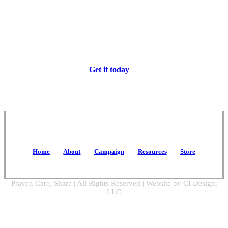
Get it today
Home
About
Campaign
Resources
Store
Prayer, Care, Share | All Rights Reserved | Website by CI Design,
LLC