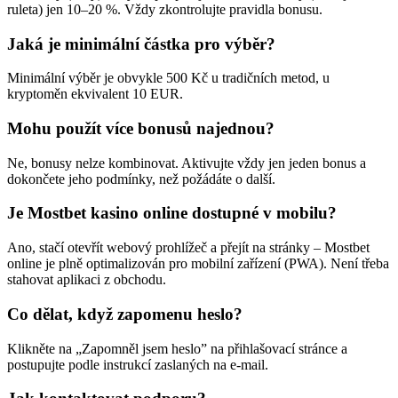
ruleta) jen 10–20 %. Vždy zkontrolujte pravidla bonusu.
Jaká je minimální částka pro výběr?
Minimální výběr je obvykle 500 Kč u tradičních metod, u
kryptoměn ekvivalent 10 EUR.
Mohu použít více bonusů najednou?
Ne, bonusy nelze kombinovat. Aktivujte vždy jen jeden bonus a
dokončete jeho podmínky, než požádáte o další.
Je Mostbet kasino online dostupné v mobilu?
Ano, stačí otevřít webový prohlížeč a přejít na stránky – Mostbet
online je plně optimalizován pro mobilní zařízení (PWA). Není třeba
stahovat aplikaci z obchodu.
Co dělat, když zapomenu heslo?
Klikněte na „Zapomněl jsem heslo” na přihlašovací stránce a
postupujte podle instrukcí zaslaných na e-mail.