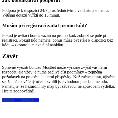
Jak kontaktovat podporu?
Podpora je k dispozici 24/7 prostřednictvím live chatu a e-mailu.
Většinu dotazů vyřídí do 15 minut.
Musím při registraci zadat promo kód?
Pokud je uvítací bonus vázán na promo kód, zobrazí se pole při
registraci. Pokud kód nemáte, bonus může být stále k dispozici bez
kódu – zkontrolujte aktuální nabídku.
Závěr
Správné využití bonusu Mostbet může výrazně zvýšit váš herní
rozpočet, ale vždy je nutné pečlivě číst podmínky – zejména
požadavek na protočení a herní příspěvky. Než začnete hrát, ujistěte
se, že máte ověřený účet a zvolili jste vhodnou platební metodu.
Pamatujte, že hazardní hry mají být zábavou, ne způsobem výdělku.
Hrajte zodpovědně.
Share
Share
Share
Share
Pin