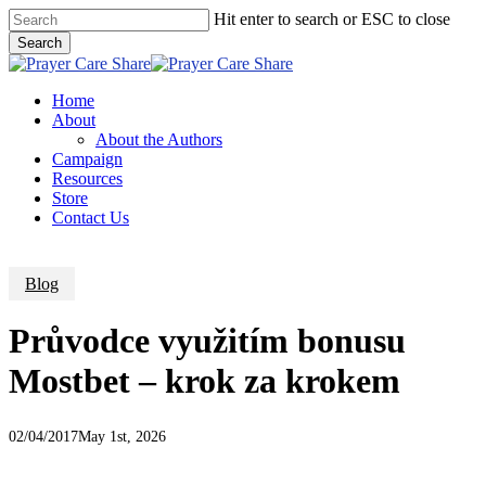
Skip
Hit enter to search or ESC to close
to
Search
main
Close
content
Search
Menu
Home
About
About the Authors
Campaign
Resources
Store
Contact Us
Blog
Průvodce využitím bonusu
Mostbet – krok za krokem
02/04/2017
May 1st, 2026