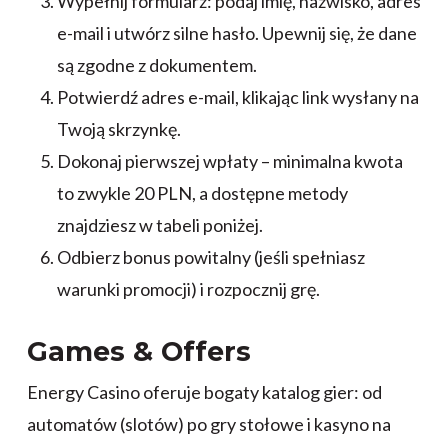
Wypełnij formularz: podaj imię, nazwisko, adres
e-mail i utwórz silne hasło. Upewnij się, że dane
są zgodne z dokumentem.
Potwierdź adres e-mail, klikając link wysłany na
Twoją skrzynkę.
Dokonaj pierwszej wpłaty – minimalna kwota
to zwykle 20 PLN, a dostępne metody
znajdziesz w tabeli poniżej.
Odbierz bonus powitalny (jeśli spełniasz
warunki promocji) i rozpocznij grę.
Games & Offers
Energy Casino oferuje bogaty katalog gier: od
automatów (slotów) po gry stołowe i kasyno na