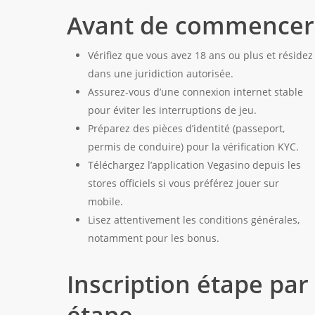
Avant de commencer
Vérifiez que vous avez 18 ans ou plus et résidez
dans une juridiction autorisée.
Assurez-vous d’une connexion internet stable
pour éviter les interruptions de jeu.
Préparez des pièces d’identité (passeport,
permis de conduire) pour la vérification KYC.
Téléchargez l’application Vegasino depuis les
stores officiels si vous préférez jouer sur
mobile.
Lisez attentivement les conditions générales,
notamment pour les bonus.
Inscription étape par
étape