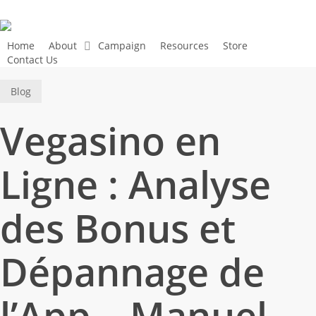
Skip
to
main
Home
About
Campaign
Resources
Store
Contact Us
content
Blog
Vegasino en
Ligne : Analyse
des Bonus et
Dépannage de
l’App – Manuel