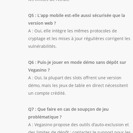
Q5 : L’app mobile est-elle aussi sécurisée que la
version web ?
A : Oui, elle intègre les mêmes protocoles de
cryptage et les mises à jour régulières corrigent les
vulnérabilités.
Q6 : Puis-je jouer en mode démo sans dépôt sur
Vegasino ?
A : Oui, la plupart des slots offrent une version
démo, mais les jeux de table en direct nécessitent
un compte crédité.
Q7 : Que faire en cas de soupçon de jeu
problématique ?
A : Vegasino propose des outils d’auto-exclusion et
des limites de dépôt ; contactez le support pour les