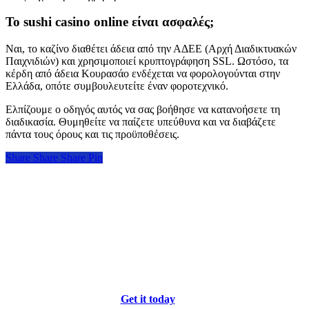
Το sushi casino online είναι ασφαλές;
Ναι, το καζίνο διαθέτει άδεια από την ΑΔΕΕ (Αρχή Διαδικτυακών
Παιχνιδιών) και χρησιμοποιεί κρυπτογράφηση SSL. Ωστόσο, τα
κέρδη από άδεια Κουρασάο ενδέχεται να φορολογούνται στην
Ελλάδα, οπότε συμβουλευτείτε έναν φοροτεχνικό.
Ελπίζουμε ο οδηγός αυτός να σας βοήθησε να κατανοήσετε τη
διαδικασία. Θυμηθείτε να παίζετε υπεύθυνα και να διαβάζετε
πάντα τους όρους και τις προϋποθέσεις.
Share
Share
Share
Share
Pin
Get it today