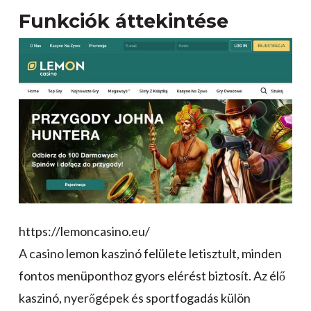
Funkciók áttekintése
https://lemoncasino.eu/
A casino lemon kaszinó felülete letisztult, minden
fontos menüponthoz gyors elérést biztosít. Az élő
kaszinó, nyerőgépek és sportfogadás külön