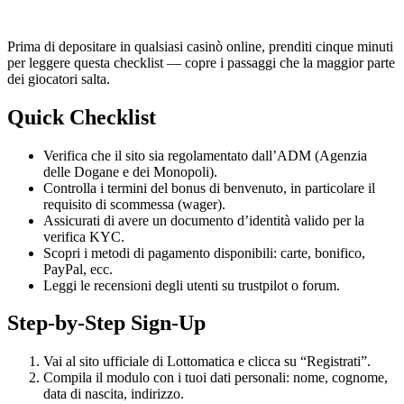
Prima di depositare in qualsiasi casinò online, prenditi cinque minuti
per leggere questa checklist — copre i passaggi che la maggior parte
dei giocatori salta.
Quick Checklist
Verifica che il sito sia regolamentato dall’ADM (Agenzia
delle Dogane e dei Monopoli).
Controlla i termini del bonus di benvenuto, in particolare il
requisito di scommessa (wager).
Assicurati di avere un documento d’identità valido per la
verifica KYC.
Scopri i metodi di pagamento disponibili: carte, bonifico,
PayPal, ecc.
Leggi le recensioni degli utenti su trustpilot o forum.
Step-by-Step Sign-Up
Vai al sito ufficiale di Lottomatica e clicca su “Registrati”.
Compila il modulo con i tuoi dati personali: nome, cognome,
data di nascita, indirizzo.