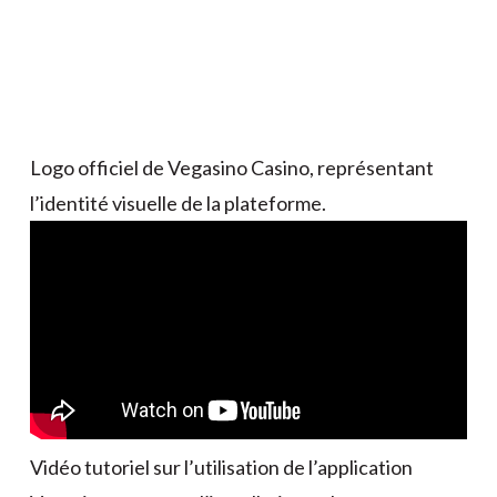
Logo officiel de Vegasino Casino, représentant
l’identité visuelle de la plateforme.
Vidéo tutoriel sur l’utilisation de l’application