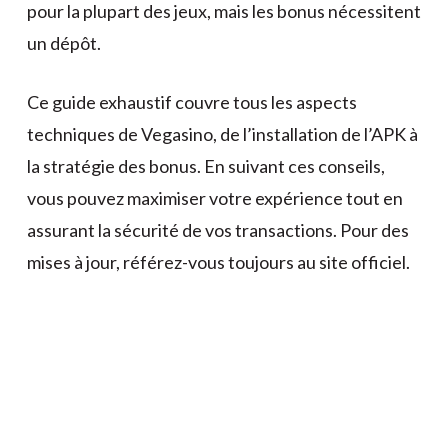
pour la plupart des jeux, mais les bonus nécessitent
un dépôt.
Ce guide exhaustif couvre tous les aspects
techniques de Vegasino, de l’installation de l’APK à
la stratégie des bonus. En suivant ces conseils,
vous pouvez maximiser votre expérience tout en
assurant la sécurité de vos transactions. Pour des
mises à jour, référez-vous toujours au site officiel.