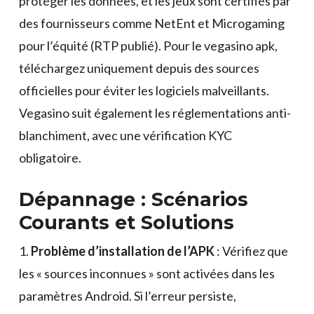
protéger les données, et les jeux sont certifiés par
des fournisseurs comme NetEnt et Microgaming
pour l’équité (RTP publié). Pour le vegasino apk,
téléchargez uniquement depuis des sources
officielles pour éviter les logiciels malveillants.
Vegasino suit également les réglementations anti-
blanchiment, avec une vérification KYC
obligatoire.
Dépannage : Scénarios
Courants et Solutions
1.
Problème d’installation de l’APK
: Vérifiez que
les « sources inconnues » sont activées dans les
paramètres Android. Si l’erreur persiste,