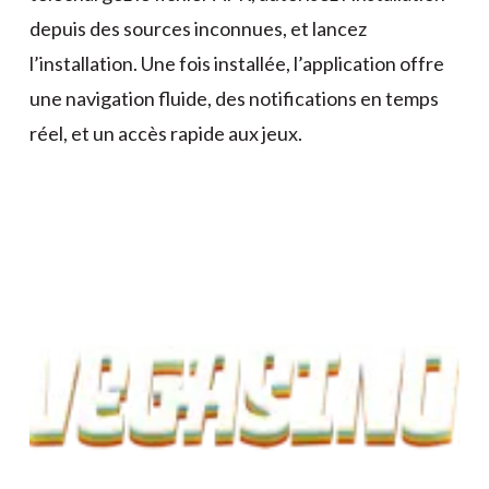
depuis des sources inconnues, et lancez
l’installation. Une fois installée, l’application offre
une navigation fluide, des notifications en temps
réel, et un accès rapide aux jeux.