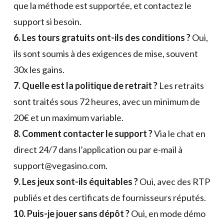
que la méthode est supportée, et contactez le
support si besoin.
6. Les tours gratuits ont-ils des conditions ?
Oui,
ils sont soumis à des exigences de mise, souvent
30x les gains.
7. Quelle est la politique de retrait ?
Les retraits
sont traités sous 72 heures, avec un minimum de
20€ et un maximum variable.
8. Comment contacter le support ?
Via le chat en
direct 24/7 dans l’application ou par e-mail à
support@vegasino.com.
9. Les jeux sont-ils équitables ?
Oui, avec des RTP
publiés et des certificats de fournisseurs réputés.
10. Puis-je jouer sans dépôt ?
Oui, en mode démo