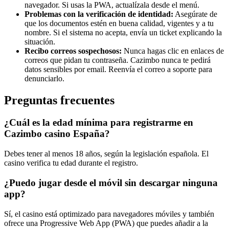
navegador. Si usas la PWA, actualízala desde el menú.
Problemas con la verificación de identidad:
Asegúrate de
que los documentos estén en buena calidad, vigentes y a tu
nombre. Si el sistema no acepta, envía un ticket explicando la
situación.
Recibo correos sospechosos:
Nunca hagas clic en enlaces de
correos que pidan tu contraseña. Cazimbo nunca te pedirá
datos sensibles por email. Reenvía el correo a soporte para
denunciarlo.
Preguntas frecuentes
¿Cuál es la edad mínima para registrarme en
Cazimbo casino España?
Debes tener al menos 18 años, según la legislación española. El
casino verifica tu edad durante el registro.
¿Puedo jugar desde el móvil sin descargar ninguna
app?
Sí, el casino está optimizado para navegadores móviles y también
ofrece una Progressive Web App (PWA) que puedes añadir a la