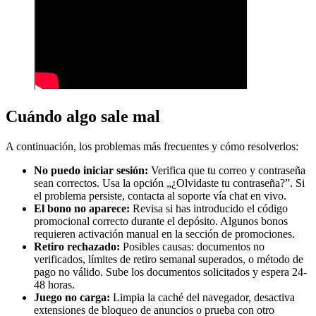
Cuándo algo sale mal
A continuación, los problemas más frecuentes y cómo resolverlos:
No puedo iniciar sesión:
Verifica que tu correo y contraseña
sean correctos. Usa la opción „¿Olvidaste tu contraseña?”. Si
el problema persiste, contacta al soporte vía chat en vivo.
El bono no aparece:
Revisa si has introducido el código
promocional correcto durante el depósito. Algunos bonos
requieren activación manual en la sección de promociones.
Retiro rechazado:
Posibles causas: documentos no
verificados, límites de retiro semanal superados, o método de
pago no válido. Sube los documentos solicitados y espera 24-
48 horas.
Juego no carga:
Limpia la caché del navegador, desactiva
extensiones de bloqueo de anuncios o prueba con otro