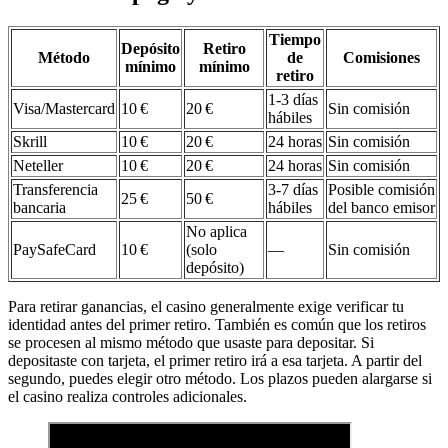
Tiempo
Depósito
Retiro
Método
de
Comisiones
mínimo
mínimo
retiro
1-3 días
Visa/Mastercard
10 €
20 €
Sin comisión
hábiles
Skrill
10 €
20 €
24 horas
Sin comisión
Neteller
10 €
20 €
24 horas
Sin comisión
Transferencia
3-7 días
Posible comisión
25 €
50 €
bancaria
hábiles
del banco emisor
No aplica
PaySafeCard
10 €
(solo
—
Sin comisión
depósito)
Para retirar ganancias, el casino generalmente exige verificar tu
identidad antes del primer retiro. También es común que los retiros
se procesen al mismo método que usaste para depositar. Si
depositaste con tarjeta, el primer retiro irá a esa tarjeta. A partir del
segundo, puedes elegir otro método. Los plazos pueden alargarse si
el casino realiza controles adicionales.