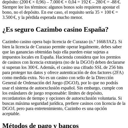
depósito: (200 € × 0,96) – 7.000 € × 0,04 = 192 € – 280 € = -88 €.
Siempre lee los términos: algunos bonos solo requieren apostar el
bono, no el depósito. En ese caso, el requisito sería 35 × 100 € =
3.500 €, y la pérdida esperada mucho menor.
¿Es seguro Cazimbo casino España?
Cazimbo casino opera bajo licencia de Curazao (n.º 1668/JAZ). Si
bien la licencia de Curazao permite operar legalmente, debes saber
que las ganancias obtenidas bajo ella pueden estar sujetas a
impuestos locales en España. Hacienda considera que los premios
de casinos con licencia extranjera (no de la DGOJ) deben declararse
si superan los 300 €. Además, el casino usa cifrado SSL de 256 bits
para proteger tus datos y ofrece autenticación de dos factores (2FA)
como medida extra. No es un casino con sello de la Dirección
General de Ordenación del Juego (DGOJ), por lo que no podrás
usar el sistema de autoexclusión español. Sin embargo, cumple con
los estándares de juego responsable: límites de depósito,
recordatorios de tiempo y opciones de autoexclusión voluntaria. Si
buscas máxima seguridad jurídica, prefiere casinos con licencia de la
DGOJ, pero para entretenimiento, Cazimbo es una opción
aceptable.
Métodos de pago y bancos