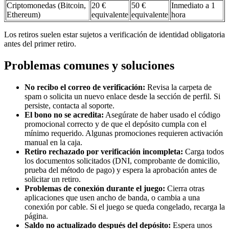
Criptomonedas (Bitcoin,
20 €
50 €
Inmediato a 1
Ethereum)
equivalente
equivalente
hora
Los retiros suelen estar sujetos a verificación de identidad obligatoria
antes del primer retiro.
Problemas comunes y soluciones
No recibo el correo de verificación:
Revisa la carpeta de
spam o solicita un nuevo enlace desde la sección de perfil. Si
persiste, contacta al soporte.
El bono no se acredita:
Asegúrate de haber usado el código
promocional correcto y de que el depósito cumpla con el
mínimo requerido. Algunas promociones requieren activación
manual en la caja.
Retiro rechazado por verificación incompleta:
Carga todos
los documentos solicitados (DNI, comprobante de domicilio,
prueba del método de pago) y espera la aprobación antes de
solicitar un retiro.
Problemas de conexión durante el juego:
Cierra otras
aplicaciones que usen ancho de banda, o cambia a una
conexión por cable. Si el juego se queda congelado, recarga la
página.
Saldo no actualizado después del depósito:
Espera unos