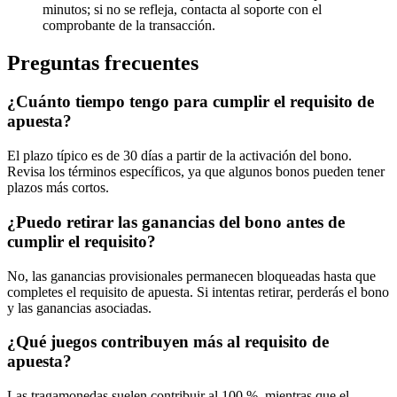
minutos; si no se refleja, contacta al soporte con el
comprobante de la transacción.
Preguntas frecuentes
¿Cuánto tiempo tengo para cumplir el requisito de
apuesta?
El plazo típico es de 30 días a partir de la activación del bono.
Revisa los términos específicos, ya que algunos bonos pueden tener
plazos más cortos.
¿Puedo retirar las ganancias del bono antes de
cumplir el requisito?
No, las ganancias provisionales permanecen bloqueadas hasta que
completes el requisito de apuesta. Si intentas retirar, perderás el bono
y las ganancias asociadas.
¿Qué juegos contribuyen más al requisito de
apuesta?
Las tragamonedas suelen contribuir al 100 %, mientras que el