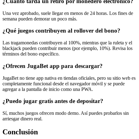
¿Cuánto tarda un retiro por monedero electrónico?
Una vez aprobado, suele llegar en menos de 24 horas. Los fines de
semana pueden demorar un poco más.
¿Qué juegos contribuyen al rollover del bono?
Las tragamonedas contribuyen al 100%, mientras que la ruleta y el
blackjack pueden contribuir menos (por ejemplo, 10%). Revisa los
términos del bono específico.
¿Ofrecen JugaBet app para descargar?
JugaBet no tiene app nativa en tiendas oficiales, pero su sitio web es
completamente funcional desde el navegador móvil y se puede
agregar a la pantalla de inicio como una PWA.
¿Puedo jugar gratis antes de depositar?
Sí, muchos juegos ofrecen modo demo. Así puedes probarlos sin
arriesgar dinero real.
Conclusión