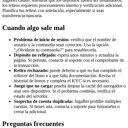
JugaBet casino. Mientras que los depósitos suelen ser instantáneos,
los retiros requieren procesamiento interno y verificación adicional.
Planifica tus retiros con antelación, especialmente si usas
transferencia bancaria.
Cuando algo sale mal
Problema de inicio de sesión:
verifica que el nombre de
usuario y la contraseña sean correctos. Usa la opción
“¿Olvidaste tu contraseña?” para restablecerla.
Depósito no reflejado:
espera unos minutos y actualiza la
página. Si persiste, contacta al soporte con el comprobante de
la transacción.
Retiro rechazado:
puede deberse a que no has cumplido el
rollover del bono o a que falta documentación. Revisa el
historial de bonos y completa el KYC si es necesario.
Juego que no carga:
prueba limpiar la caché del navegador o
usar otro dispositivo. Si el problema continúa, verifica el
estado del servidor.
Sospecha de cuenta duplicada:
JugaBet prohíbe múltiples
cuentas. Si tienes una, contacta a soporte para fusionarlas o
cerrar la adicional.
Preguntas frecuentes