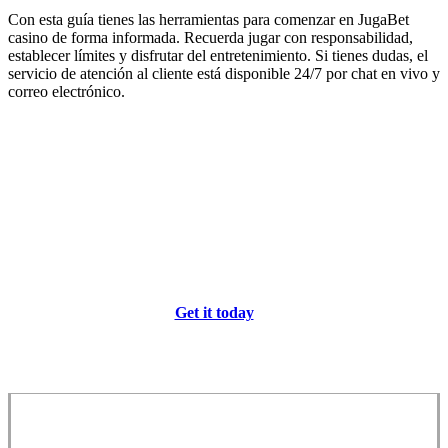
Con esta guía tienes las herramientas para comenzar en JugaBet
casino de forma informada. Recuerda jugar con responsabilidad,
establecer límites y disfrutar del entretenimiento. Si tienes dudas, el
servicio de atención al cliente está disponible 24/7 por chat en vivo y
correo electrónico.
Get it today