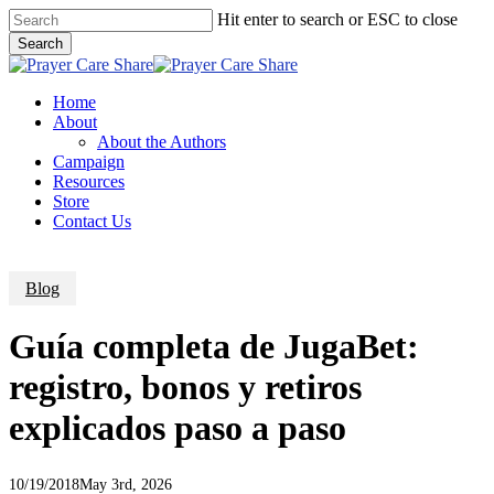
Skip
Hit enter to search or ESC to close
to
Search
main
Close
content
Search
Menu
Home
About
About the Authors
Campaign
Resources
Store
Contact Us
Blog
Guía completa de JugaBet:
registro, bonos y retiros
explicados paso a paso
10/19/2018
May 3rd, 2026