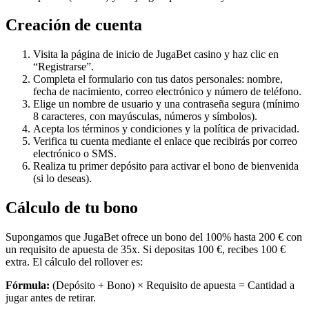
Creación de cuenta
Visita la página de inicio de JugaBet casino y haz clic en
“Registrarse”.
Completa el formulario con tus datos personales: nombre,
fecha de nacimiento, correo electrónico y número de teléfono.
Elige un nombre de usuario y una contraseña segura (mínimo
8 caracteres, con mayúsculas, números y símbolos).
Acepta los términos y condiciones y la política de privacidad.
Verifica tu cuenta mediante el enlace que recibirás por correo
electrónico o SMS.
Realiza tu primer depósito para activar el bono de bienvenida
(si lo deseas).
Cálculo de tu bono
Supongamos que JugaBet ofrece un bono del 100% hasta 200 € con
un requisito de apuesta de 35x. Si depositas 100 €, recibes 100 €
extra. El cálculo del rollover es:
Fórmula:
(Depósito + Bono) × Requisito de apuesta = Cantidad a
jugar antes de retirar.