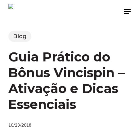
Skip
Menu
to
main
content
Blog
Guia Prático do
Bônus Vincispin –
Ativação e Dicas
Essenciais
10/23/2018