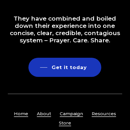
They have combined and boiled
down their experience into one
concise, clear, credible, contagious
system – Prayer. Care. Share.
Get it today
Home
About
Campaign
Resources
Store