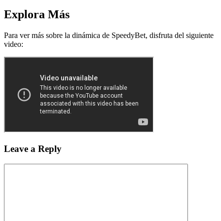
Explora Más
Para ver más sobre la dinámica de SpeedyBet, disfruta del siguiente
video:
Leave a Reply