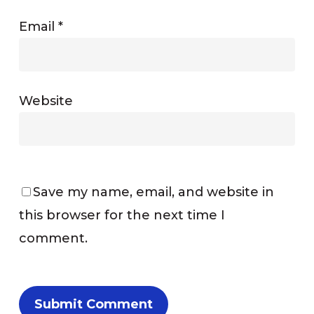
Email
*
Website
Save my name, email, and website in
this browser for the next time I
comment.