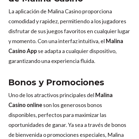
La aplicación de Malina Casino proporciona
comodidad y rapidez, permitiendo a los jugadores
disfrutar de sus juegos favoritos en cualquier lugar
y momento. Con una interfaz intuitiva, el
Malina
Casino App
se adapta a cualquier dispositivo,
garantizando una experiencia fluida.
Bonos y Promociones
Uno de los atractivos principales del
Malina
Casino online
son los generosos bonos
disponibles, perfectos para maximizar las
oportunidades de ganar. Ya sea a través de bonos
de bienvenida o promociones especiales, Malina