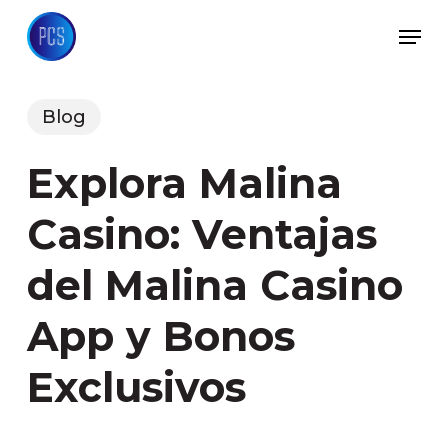
Skip
Menu
to
Close
main
Menu
content
Blog
Explora Malina
Casino: Ventajas
del Malina Casino
App y Bonos
Exclusivos