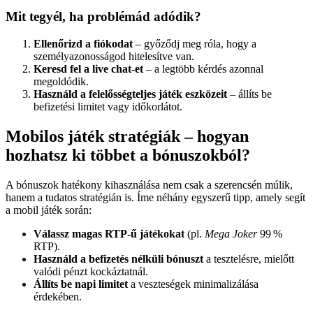
Mit tegyél, ha problémád adódik?
Ellenőrizd a fiókodat
– győződj meg róla, hogy a
személyazonosságod hitelesítve van.
Keresd fel a live chat-et
– a legtöbb kérdés azonnal
megoldódik.
Használd a felelősségteljes játék eszközeit
– állíts be
befizetési limitet vagy időkorlátot.
Mobilos játék stratégiák – hogyan
hozhatsz ki többet a bónuszokból?
A bónuszok hatékony kihasználása nem csak a szerencsén múlik,
hanem a tudatos stratégián is. Íme néhány egyszerű tipp, amely segít
a mobil játék során:
Válassz magas RTP‑ű játékokat
(pl.
Mega Joker
99 %
RTP).
Használd a befizetés nélküli bónuszt
a tesztelésre, mielőtt
valódi pénzt kockáztatnál.
Állíts be napi limitet
a veszteségek minimalizálása
érdekében.