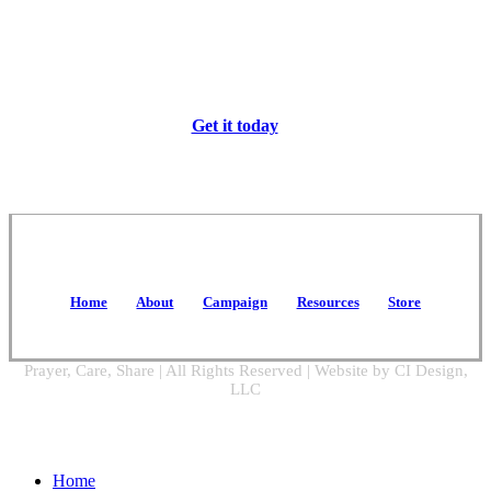
Get it today
Home
About
Campaign
Resources
Store
Prayer, Care, Share | All Rights Reserved | Website by CI Design,
LLC
Close
Home