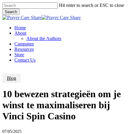
Skip
Hit enter to search or ESC to close
to
Search
main
Close
content
Search
Menu
Home
About
About the Authors
Campaign
Resources
Store
Contact Us
Blog
10 bewezen strategieën om je
winst te maximaliseren bij
Vinci Spin Casino
07/05/2025