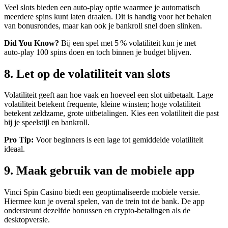
Veel slots bieden een auto‑play optie waarmee je automatisch
meerdere spins kunt laten draaien. Dit is handig voor het behalen
van bonusrondes, maar kan ook je bankroll snel doen slinken.
Did You Know?
Bij een spel met 5 % volatiliteit kun je met
auto‑play 100 spins doen en toch binnen je budget blijven.
8. Let op de volatiliteit van slots
Volatiliteit geeft aan hoe vaak en hoeveel een slot uitbetaalt. Lage
volatiliteit betekent frequente, kleine winsten; hoge volatiliteit
betekent zeldzame, grote uitbetalingen. Kies een volatiliteit die past
bij je speelstijl en bankroll.
Pro Tip:
Voor beginners is een lage tot gemiddelde volatiliteit
ideaal.
9. Maak gebruik van de mobiele app
Vinci Spin Casino biedt een geoptimaliseerde mobiele versie.
Hiermee kun je overal spelen, van de trein tot de bank. De app
ondersteunt dezelfde bonussen en crypto‑betalingen als de
desktopversie.