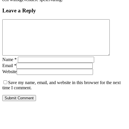
Leave a Reply
Name
*
Email
*
Website
Save my name, email, and website in this browser for the next
time I comment.