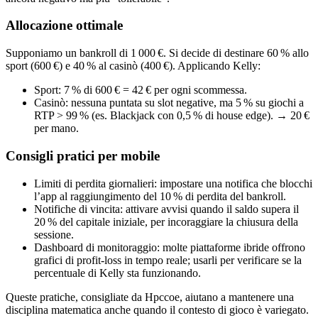
Allocazione ottimale
Supponiamo un bankroll di 1 000 €. Si decide di destinare 60 % allo
sport (600 €) e 40 % al casinò (400 €). Applicando Kelly:
Sport: 7 % di 600 € = 42 € per ogni scommessa.
Casinò: nessuna puntata su slot negative, ma 5 % su giochi a
RTP > 99 % (es. Blackjack con 0,5 % di house edge). → 20 €
per mano.
Consigli pratici per mobile
Limiti di perdita giornalieri: impostare una notifica che blocchi
l’app al raggiungimento del 10 % di perdita del bankroll.
Notifiche di vincita: attivare avvisi quando il saldo supera il
20 % del capitale iniziale, per incoraggiare la chiusura della
sessione.
Dashboard di monitoraggio: molte piattaforme ibride offrono
grafici di profit‑loss in tempo reale; usarli per verificare se la
percentuale di Kelly sta funzionando.
Queste pratiche, consigliate da Hpccoe, aiutano a mantenere una
disciplina matematica anche quando il contesto di gioco è variegato.