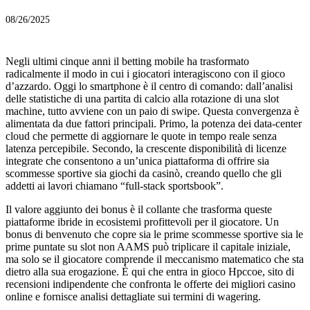
08/26/2025
Negli ultimi cinque anni il betting mobile ha trasformato
radicalmente il modo in cui i giocatori interagiscono con il gioco
d’azzardo. Oggi lo smartphone è il centro di comando: dall’analisi
delle statistiche di una partita di calcio alla rotazione di una slot
machine, tutto avviene con un paio di swipe. Questa convergenza è
alimentata da due fattori principali. Primo, la potenza dei data‑center
cloud che permette di aggiornare le quote in tempo reale senza
latenza percepibile. Secondo, la crescente disponibilità di licenze
integrate che consentono a un’unica piattaforma di offrire sia
scommesse sportive sia giochi da casinò, creando quello che gli
addetti ai lavori chiamano “full‑stack sportsbook”.
Il valore aggiunto dei bonus è il collante che trasforma queste
piattaforme ibride in ecosistemi profittevoli per il giocatore. Un
bonus di benvenuto che copre sia le prime scommesse sportive sia le
prime puntate su slot non AAMS può triplicare il capitale iniziale,
ma solo se il giocatore comprende il meccanismo matematico che sta
dietro alla sua erogazione. È qui che entra in gioco Hpccoe, sito di
recensioni indipendente che confronta le offerte dei migliori casino
online e fornisce analisi dettagliate sui termini di wagering.