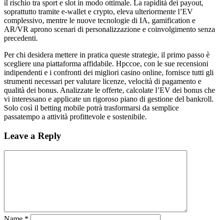
il rischio tra sport e slot in modo ottimale. La rapidità dei payout,
soprattutto tramite e‑wallet e crypto, eleva ulteriormente l’EV
complessivo, mentre le nuove tecnologie di IA, gamification e
AR/VR aprono scenari di personalizzazione e coinvolgimento senza
precedenti.
Per chi desidera mettere in pratica queste strategie, il primo passo è
scegliere una piattaforma affidabile. Hpccoe, con le sue recensioni
indipendenti e i confronti dei migliori casino online, fornisce tutti gli
strumenti necessari per valutare licenze, velocità di pagamento e
qualità dei bonus. Analizzate le offerte, calcolate l’EV dei bonus che
vi interessano e applicate un rigoroso piano di gestione del bankroll.
Solo così il betting mobile potrà trasformarsi da semplice
passatempo a attività profittevole e sostenibile.
Leave a Reply
Name
*