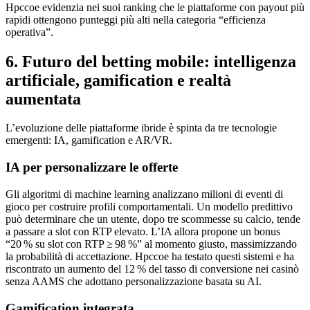
Hpccoe evidenzia nei suoi ranking che le piattaforme con payout più
rapidi ottengono punteggi più alti nella categoria “efficienza
operativa”.
6. Futuro del betting mobile: intelligenza
artificiale, gamification e realtà
aumentata
L’evoluzione delle piattaforme ibride è spinta da tre tecnologie
emergenti: IA, gamification e AR/VR.
IA per personalizzare le offerte
Gli algoritmi di machine learning analizzano milioni di eventi di
gioco per costruire profili comportamentali. Un modello predittivo
può determinare che un utente, dopo tre scommesse su calcio, tende
a passare a slot con RTP elevato. L’IA allora propone un bonus
“20 % su slot con RTP ≥ 98 %” al momento giusto, massimizzando
la probabilità di accettazione. Hpccoe ha testato questi sistemi e ha
riscontrato un aumento del 12 % del tasso di conversione nei casinò
senza AAMS che adottano personalizzazione basata su AI.
Gamification integrata