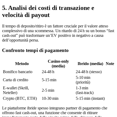
5. Analisi dei costi di transazione e
velocità di payout
Il tempo di deposito/ritiro è un fattore cruciale per il valore atteso
complessivo di una scommessa. Un ritardo di 24 h su un bonus “fast
cash‑out” può trasformare un’EV positivo in negativo a causa
dell’opportunità persa.
Confronto tempi di pagamento
Casino‑only
Metodo
Ibrido (media)
Note
(media)
Bonifico bancario
24‑48 h
24‑48 h (stesso)
5‑10 min
Carta di credito
5‑15 min
(priorità)
E‑wallet (Skrill,
1‑3 min
2‑5 min
Neteller)
(fast‑track)
Crypto (BTC, ETH)
10‑30 min
5‑15 min (instant)
Le piattaforme ibride spesso integrano partner di pagamento che
offrono fast cash‑out, una funzione che consente di ritirare