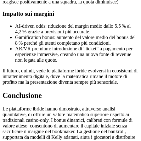
reagisce positivamente a una squadra, la quota diminuisce).
Impatto sui margini
AI‑driven odds: riduzione del margin medio dallo 5,5 % al
4,2 % grazie a previsioni più accurate.
Gamification bonus: aumento del valore medio del bonus del
8 % perché gli utenti completano più condizioni.
AR/VR premium: introduzione di “ticket” a pagamento per
esperienze immersive, creando una nuova fonte di revenue
non legata alle quote.
Il futuro, quindi, vede le piattaforme ibride evolversi in ecosistemi di
intrattenimento digitale, dove la matematica rimane il motore di
profitto ma la presentazione diventa sempre più sensoriale.
Conclusione
Le piattaforme ibride hanno dimostrato, attraverso analisi
quantitative, di offrire un valore matematico superiore rispetto ai
tradizionali casino‑only. I bonus dinamici, calibrati con formule di
valore atteso, consentono di aumentare il capitale iniziale senza
sacrificare il margine del bookmaker. La gestione del bankroll,
supportata da modelli di Kelly adattati, aiuta i giocatori a distribuire