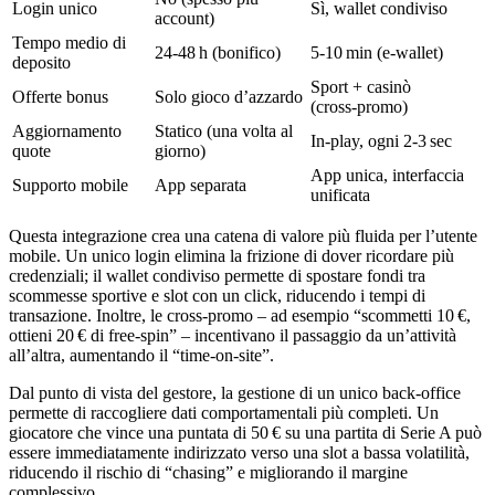
Login unico
Sì, wallet condiviso
account)
Tempo medio di
24‑48 h (bonifico)
5‑10 min (e‑wallet)
deposito
Sport + casinò
Offerte bonus
Solo gioco d’azzardo
(cross‑promo)
Aggiornamento
Statico (una volta al
In‑play, ogni 2‑3 sec
quote
giorno)
App unica, interfaccia
Supporto mobile
App separata
unificata
Questa integrazione crea una catena di valore più fluida per l’utente
mobile. Un unico login elimina la frizione di dover ricordare più
credenziali; il wallet condiviso permette di spostare fondi tra
scommesse sportive e slot con un click, riducendo i tempi di
transazione. Inoltre, le cross‑promo – ad esempio “scommetti 10 €,
ottieni 20 € di free‑spin” – incentivano il passaggio da un’attività
all’altra, aumentando il “time‑on‑site”.
Dal punto di vista del gestore, la gestione di un unico back‑office
permette di raccogliere dati comportamentali più completi. Un
giocatore che vince una puntata di 50 € su una partita di Serie A può
essere immediatamente indirizzato verso una slot a bassa volatilità,
riducendo il rischio di “chasing” e migliorando il margine
complessivo.