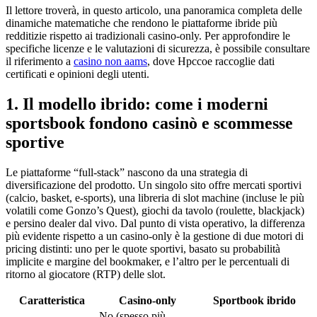
Il lettore troverà, in questo articolo, una panoramica completa delle
dinamiche matematiche che rendono le piattaforme ibride più
redditizie rispetto ai tradizionali casino‑only. Per approfondire le
specifiche licenze e le valutazioni di sicurezza, è possibile consultare
il riferimento a
casino non aams
, dove Hpccoe raccoglie dati
certificati e opinioni degli utenti.
1. Il modello ibrido: come i moderni
sportsbook fondono casinò e scommesse
sportive
Le piattaforme “full‑stack” nascono da una strategia di
diversificazione del prodotto. Un singolo sito offre mercati sportivi
(calcio, basket, e‑sports), una libreria di slot machine (incluse le più
volatili come Gonzo’s Quest), giochi da tavolo (roulette, blackjack)
e persino dealer dal vivo. Dal punto di vista operativo, la differenza
più evidente rispetto a un casino‑only è la gestione di due motori di
pricing distinti: uno per le quote sportivi, basato su probabilità
implicite e margine del bookmaker, e l’altro per le percentuali di
ritorno al giocatore (RTP) delle slot.
Caratteristica
Casino‑only
Sportbook ibrido
No (spesso più