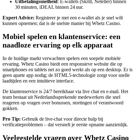
Uitbetalingssnelheid
: E-wallets (Skrill, Neteller) binnen
30 minuten, iDEAL binnen 24 uur.
Expert Advice:
Registreer je met een e‑wallet als je snel wilt
kunnen opnemen; dat is de snelste manier bij Wbetz Casino.
Mobiel spelen en klantenservice: een
naadloze ervaring op elk apparaat
In de huidige markt verwachten spelers een soepele mobiele
ervaring. Wbetz Casino biedt een responsieve website die op
smartphones en tablets net zo goed werkt als op een desktop. Er is
geen aparte app nodig; de HTML5‑technologie zorgt voor snelle
laadtijden en een intuïtieve interface.
De klantenservice is 24/7 bereikbaar via live chat en e‑mail. Het
team bestaat uit Nederlandssprekende medewerkers die snel
reageren op vragen over bonussen, stortingen of verantwoord
gokken.
Pro Tip:
Gebruik de live‑chat voor directe hulp bij
verificatieproblemen – dat versnelt je eerste opname aanzienlijk.
Veelgestelde vragen over Wbetz Casino