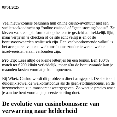
08/01/2025
Veel nieuwkomers beginnen hun online casino‑avontuur met een
snelle zoekopdracht op “online casino” of “geen stortingsbonus”. Ze
kiezen vaak een platform dat op het eerste gezicht aantrekkelijk lijkt,
maar vergeten te checken of de site echt veilig is en of de
bonusvoorwaarden realistisch zijn. Een veelvoorkomende valkuil is
het accepteren van een welkomstbonus zonder te weten welke
inzetvereisten eraan verbonden zijn.
Pro Tip:
Lees altijd de kleine lettertjes bij een bonus. Een 100 %
match tot €200 klinkt verleidelijk, maar 40× de bonuswaarde kan je
maanden kosten voordat je kunt opnemen.
Bij Wbetz Casino wordt dit probleem direct aangepakt. De site toont
duidelijk zowel de welkomstbonus als de geen‑stortingsbonus, en de
inzetvereisten zijn transparant weergegeven. Zo weet je precies waar
je aan toe bent voordat je je eerste storting doet.
De evolutie van casinobonussen: van
verwarring naar helderheid