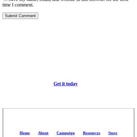
time I comment.
Get it today
Home
About
Campaign
Resources
Store