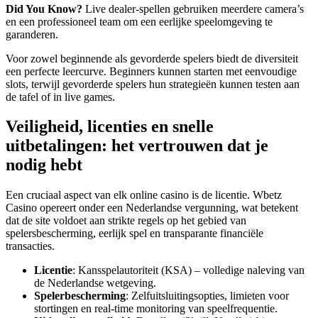
Did You Know?
Live dealer‑spellen gebruiken meerdere camera’s
en een professioneel team om een eerlijke speelomgeving te
garanderen.
Voor zowel beginnende als gevorderde spelers biedt de diversiteit
een perfecte leercurve. Beginners kunnen starten met eenvoudige
slots, terwijl gevorderde spelers hun strategieën kunnen testen aan
de tafel of in live games.
Veiligheid, licenties en snelle
uitbetalingen: het vertrouwen dat je
nodig hebt
Een cruciaal aspect van elk online casino is de licentie. Wbetz
Casino opereert onder een Nederlandse vergunning, wat betekent
dat de site voldoet aan strikte regels op het gebied van
spelersbescherming, eerlijk spel en transparante financiële
transacties.
Licentie
: Kansspelautoriteit (KSA) – volledige naleving van
de Nederlandse wetgeving.
Spelerbescherming
: Zelfuitsluitingsopties, limieten voor
stortingen en real‑time monitoring van speelfrequentie.