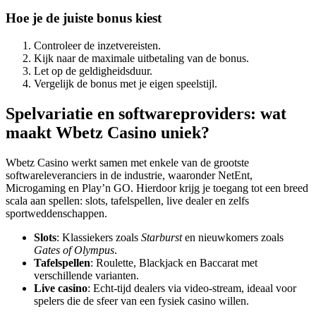
Hoe je de juiste bonus kiest
Controleer de inzetvereisten.
Kijk naar de maximale uitbetaling van de bonus.
Let op de geldigheidsduur.
Vergelijk de bonus met je eigen speelstijl.
Spelvariatie en softwareproviders: wat
maakt Wbetz Casino uniek?
Wbetz Casino werkt samen met enkele van de grootste
softwareleveranciers in de industrie, waaronder NetEnt,
Microgaming en Play’n GO. Hierdoor krijg je toegang tot een breed
scala aan spellen: slots, tafelspellen, live dealer en zelfs
sportweddenschappen.
Slots
: Klassiekers zoals
Starburst
en nieuwkomers zoals
Gates of Olympus
.
Tafelspellen
: Roulette, Blackjack en Baccarat met
verschillende varianten.
Live casino
: Echt‑tijd dealers via video‑stream, ideaal voor
spelers die de sfeer van een fysiek casino willen.