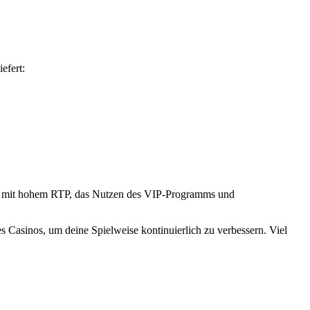
efert:
ielen mit hohem RTP, das Nutzen des VIP‑Programms und
s Casinos, um deine Spielweise kontinuierlich zu verbessern. Viel