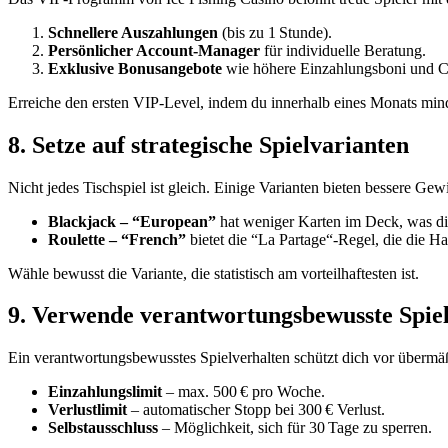
Schnellere Auszahlungen
(bis zu 1 Stunde).
Persönlicher Account‑Manager
für individuelle Beratung.
Exklusive Bonusangebote
wie höhere Einzahlungsboni und C
Erreiche den ersten VIP‑Level, indem du innerhalb eines Monats mind
8. Setze auf strategische Spielvarianten
Nicht jedes Tischspiel ist gleich. Einige Varianten bieten bessere Ge
Blackjack – “European”
hat weniger Karten im Deck, was di
Roulette – “French”
bietet die “La Partage“-Regel, die die Ha
Wähle bewusst die Variante, die statistisch am vorteilhaftesten ist.
9. Verwende verantwortungsbewusste Spiel
Ein verantwortungsbewusstes Spielverhalten schützt dich vor übermäßi
Einzahlungslimit
– max. 500 € pro Woche.
Verlustlimit
– automatischer Stopp bei 300 € Verlust.
Selbstausschluss
– Möglichkeit, sich für 30 Tage zu sperren.