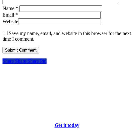
Name
*
Email
*
Website
Save my name, email, and website in this browser for the next
time I comment.
Share
Share
Share
Share
Pin
Get it today