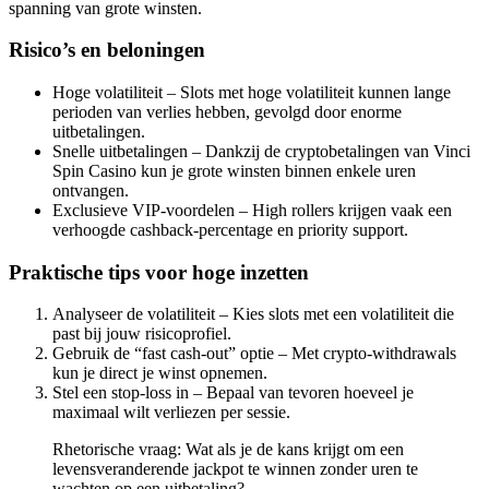
spanning van grote winsten.
Risico’s en beloningen
Hoge volatiliteit – Slots met hoge volatiliteit kunnen lange
perioden van verlies hebben, gevolgd door enorme
uitbetalingen.
Snelle uitbetalingen – Dankzij de cryptobetalingen van Vinci
Spin Casino kun je grote winsten binnen enkele uren
ontvangen.
Exclusieve VIP‑voordelen – High rollers krijgen vaak een
verhoogde cashback‑percentage en priority support.
Praktische tips voor hoge inzetten
Analyseer de volatiliteit – Kies slots met een volatiliteit die
past bij jouw risicoprofiel.
Gebruik de “fast cash‑out” optie – Met crypto‑withdrawals
kun je direct je winst opnemen.
Stel een stop‑loss in – Bepaal van tevoren hoeveel je
maximaal wilt verliezen per sessie.
Rhetorische vraag: Wat als je de kans krijgt om een
levensveranderende jackpot te winnen zonder uren te
wachten op een uitbetaling?