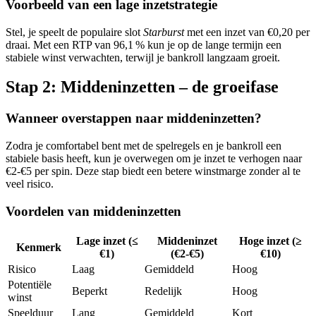
Voorbeeld van een lage inzetstrategie
Stel, je speelt de populaire slot
Starburst
met een inzet van €0,20 per
draai. Met een RTP van 96,1 % kun je op de lange termijn een
stabiele winst verwachten, terwijl je bankroll langzaam groeit.
Stap 2: Middeninzetten – de groeifase
Wanneer overstappen naar middeninzetten?
Zodra je comfortabel bent met de spelregels en je bankroll een
stabiele basis heeft, kun je overwegen om je inzet te verhogen naar
€2‑€5 per spin. Deze stap biedt een betere winstmarge zonder al te
veel risico.
Voordelen van middeninzetten
Lage inzet (≤
Middeninzet
Hoge inzet (≥
Kenmerk
€1)
(€2‑€5)
€10)
Risico
Laag
Gemiddeld
Hoog
Potentiële
Beperkt
Redelijk
Hoog
winst
Speelduur
Lang
Gemiddeld
Kort