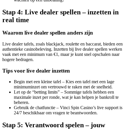
Stap 4: Live dealer spellen – inzetten in
real time
Waarom live dealer spellen anders zijn
Live dealer tafels, zoals blackjack, roulette en baccarat, bieden een
authentieke casinobeleving. Inzetten bij live dealer spellen werken
vaak met een minimum van €1, maar je kunt snel opschalen naar
hogere bedragen.
Tips voor live dealer inzetten
Begin met een kleine tafel – Kies een tafel met een lage
minimuminzet om vertrouwd te raken met de snelheid.
Let op de “betting limits” – Sommige tafels hebben een
maximale inzet per ronde, wat je kan helpen je bankroll te
beheren.
Gebruik de chatfunctie – Vinci Spin Casino’s live support is
24/7 beschikbaar om vragen te beantwoorden.
Stap 5: Verantwoord spelen – jouw