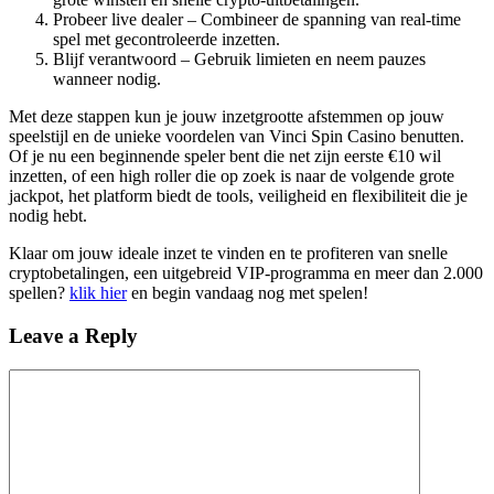
Probeer live dealer – Combineer de spanning van real‑time
spel met gecontroleerde inzetten.
Blijf verantwoord – Gebruik limieten en neem pauzes
wanneer nodig.
Met deze stappen kun je jouw inzetgrootte afstemmen op jouw
speelstijl en de unieke voordelen van Vinci Spin Casino benutten.
Of je nu een beginnende speler bent die net zijn eerste €10 wil
inzetten, of een high roller die op zoek is naar de volgende grote
jackpot, het platform biedt de tools, veiligheid en flexibiliteit die je
nodig hebt.
Klaar om jouw ideale inzet te vinden en te profiteren van snelle
cryptobetalingen, een uitgebreid VIP‑programma en meer dan 2.000
spellen?
klik hier
en begin vandaag nog met spelen!
Leave a Reply