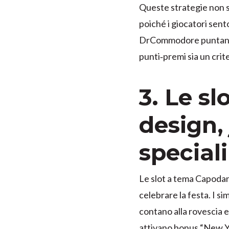
Queste strategie non s
poiché i giocatori sent
DrCommodore puntano r
punti‑premi sia un crite
3. Le s
design,
speciali
Le slot a tema Capodann
celebrare la festa. I si
contano alla rovescia e
attivano bonus “New Yea