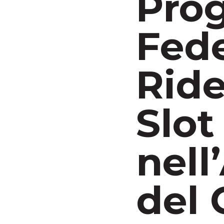
Pro
Fede
Ride
Slot
nell
del 