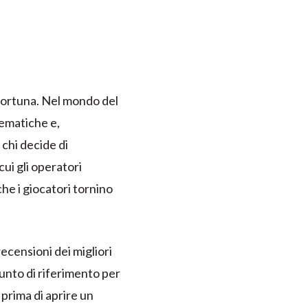
 fortuna. Nel mondo del
tematiche e,
chi decide di
cui gli operatori
che i giocatori tornino
ecensioni dei migliori
punto di riferimento per
 prima di aprire un