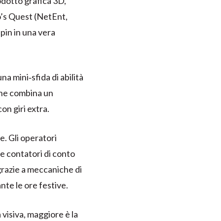
odotto grafica 3D,
o’s Quest (NetEnt,
pin in una vera
na mini‑sfida di abilità
 che combina un
on giri extra.
e. Gli operatori
i e contatori di conto
razie a meccaniche di
nte le ore festive.
 visiva, maggiore è la