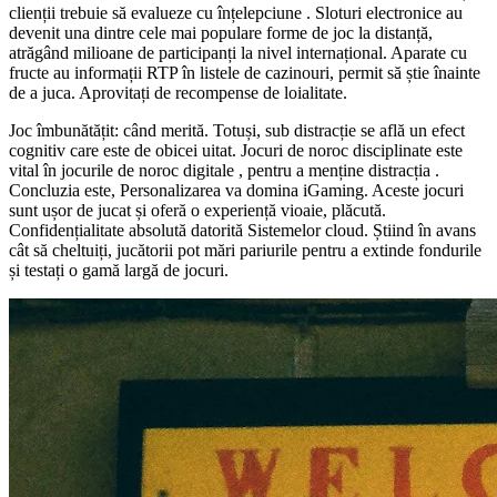
clienții trebuie să evalueze cu înțelepciune . Sloturi electronice au
devenit una dintre cele mai populare forme de joc la distanță,
atrăgând milioane de participanți la nivel internațional. Aparate cu
fructe au informații RTP în listele de cazinouri, permit să știe înainte
de a juca. Aprovitați de recompense de loialitate.
Joc îmbunătățit: când merită. Totuși, sub distracție se află un efect
cognitiv care este de obicei uitat. Jocuri de noroc disciplinate este
vital în jocurile de noroc digitale , pentru a menține distracția .
Concluzia este, Personalizarea va domina iGaming. Aceste jocuri
sunt ușor de jucat și oferă o experiență vioaie, plăcută.
Confidențialitate absolută datorită Sistemelor cloud. Știind în avans
cât să cheltuiți, jucătorii pot mări pariurile pentru a extinde fondurile
și testați o gamă largă de jocuri.