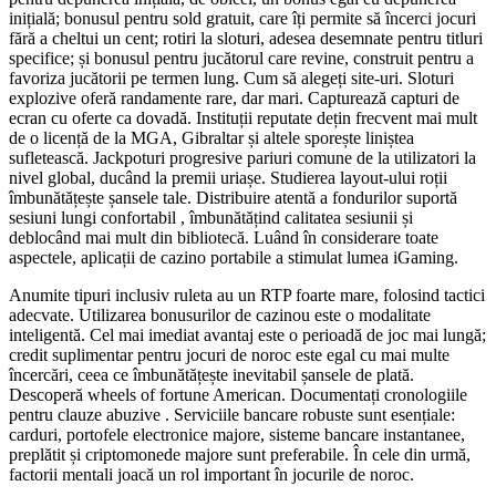
inițială; bonusul pentru sold gratuit, care îți permite să încerci jocuri
fără a cheltui un cent; rotiri la sloturi, adesea desemnate pentru titluri
specifice; și bonusul pentru jucătorul care revine, construit pentru a
favoriza jucătorii pe termen lung. Cum să alegeți site-uri. Sloturi
explozive oferă randamente rare, dar mari. Capturează capturi de
ecran cu oferte ca dovadă. Instituții reputate dețin frecvent mai mult
de o licență de la MGA, Gibraltar și altele sporește liniștea
sufletească. Jackpoturi progresive pariuri comune de la utilizatori la
nivel global, ducând la premii uriașe. Studierea layout-ului roții
îmbunătățește șansele tale. Distribuire atentă a fondurilor suportă
sesiuni lungi confortabil , îmbunătățind calitatea sesiunii și
deblocând mai mult din bibliotecă. Luând în considerare toate
aspectele, aplicații de cazino portabile a stimulat lumea iGaming.
Anumite tipuri inclusiv ruleta au un RTP foarte mare, folosind tactici
adecvate. Utilizarea bonusurilor de cazinou este o modalitate
inteligentă. Cel mai imediat avantaj este o perioadă de joc mai lungă;
credit suplimentar pentru jocuri de noroc este egal cu mai multe
încercări, ceea ce îmbunătățește inevitabil șansele de plată.
Descoperă wheels of fortune American. Documentați cronologiile
pentru clauze abuzive . Serviciile bancare robuste sunt esențiale:
carduri, portofele electronice majore, sisteme bancare instantanee,
preplătit și criptomonede majore sunt preferabile. În cele din urmă,
factorii mentali joacă un rol important în jocurile de noroc.