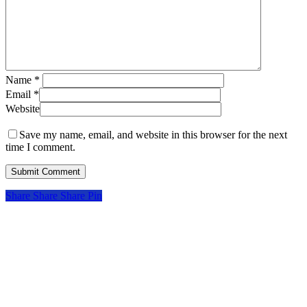
Name
*
Email
*
Website
Save my name, email, and website in this browser for the next
time I comment.
Share
Share
Share
Share
Pin