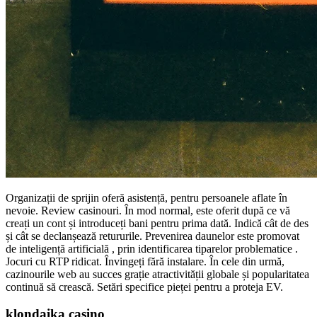
Organizații de sprijin oferă asistență, pentru persoanele aflate în
nevoie. Review casinouri. În mod normal, este oferit după ce vă
creați un cont și introduceți bani pentru prima dată. Indică cât de des
și cât se declanșează retururile. Prevenirea daunelor este promovat
de inteligență artificială , prin identificarea tiparelor problematice .
Jocuri cu RTP ridicat. Învingeți fără instalare. În cele din urmă,
cazinourile web au succes grație atractivității globale și popularitatea
continuă să crească. Setări specifice pieței pentru a proteja EV.
klondaika casino