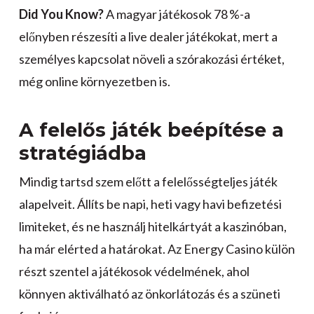
Did You Know?
A magyar játékosok 78 %-a
előnyben részesíti a live dealer játékokat, mert a
személyes kapcsolat növeli a szórakozási értéket,
még online környezetben is.
A felelős játék beépítése a
stratégiádba
Mindig tartsd szem előtt a felelősségteljes játék
alapelveit. Állíts be napi, heti vagy havi befizetési
limiteket, és ne használj hitelkártyát a kaszinóban,
ha már elérted a határokat. Az Energy Casino külön
részt szentel a játékosok védelmének, ahol
könnyen aktiválható az önkorlátozás és a szüneti