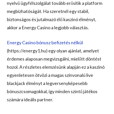
nyelvű ügyfélszolgálat tovább erősítik a platform
megbízhatóságát. Ha szeretnél egy stabil,
biztonságos és jutalmazó élő kaszinó élményt,
akkor a Energy Casino a legjobb választás.
Energy Casino bónusz befizetés nélkül
(https://energy1.hu) egy olyan ajánlat, amelyet
érdemes alaposan megvizsgálni, mielőtt döntést
hozol. A részletes elemzésünk alapján ez a kaszinó
egyenletesen ötvözi a magas színvonalú live
blackjack élményt a legversenyképesebb
bónuszcsomagokkal, így minden szintű játékos
számára ideális partner.