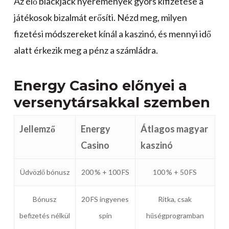
Az élő blackjack nyeremények gyors kifizetése a
játékosok bizalmát erősíti. Nézd meg, milyen
fizetési módszereket kínál a kaszinó, és mennyi idő
alatt érkezik meg a pénz a számládra.
Energy Casino előnyei a
versenytársakkal szemben
Jellemző
Energy
Átlagos magyar
Casino
kaszinó
Üdvözlő bónusz
200 % + 100 FS
100 % + 50 FS
Bónusz
20 FS ingyenes
Ritka, csak
befizetés nélkül
spin
hűségprogramban