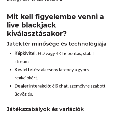
Mit kell figyelembe venni a
live blackjack
kiválasztásakor?
Játéktér minősége és technológiája
Képkivitel
: HD vagy 4K felbontás, stabil
stream.
Késleltetés
: alacsony latency a gyors
reakciókért.
Dealer interakció
: élő chat, személyre szabott
üdvözlés.
Játékszabályok és variációk