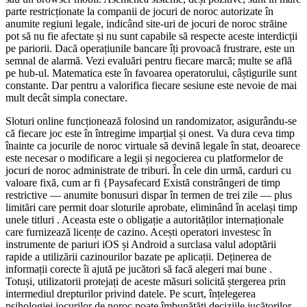
parte restricționate la companii de jocuri de noroc autorizate în
anumite regiuni legale, indicând site-uri de jocuri de noroc străine
pot să nu fie afectate și nu sunt capabile să respecte aceste interdicții
pe pariorii. Dacă operațiunile bancare îți provoacă frustrare, este un
semnal de alarmă. Vezi evaluări pentru fiecare marcă; multe se află
pe hub-ul. Matematica este în favoarea operatorului, câștigurile sunt
constante. Dar pentru a valorifica fiecare sesiune este nevoie de mai
mult decât simpla conectare.
Sloturi online funcționează folosind un randomizator, asigurându-se
că fiecare joc este în întregime imparțial și onest. Va dura ceva timp
înainte ca jocurile de noroc virtuale să devină legale în stat, deoarece
este necesar o modificare a legii și negocierea cu platformelor de
jocuri de noroc administrate de triburi. În cele din urmă, carduri cu
valoare fixă, cum ar fi {Paysafecard Există constrângeri de timp
restrictive — anumite bonusuri dispar în termen de trei zile — plus
limitări care permit doar sloturile aprobate, eliminând în același timp
unele titluri . Aceasta este o obligație a autorităților internaționale
care furnizează licențe de cazino. Acești operatori investesc în
instrumente de pariuri iOS și Android a surclasa valul adoptării
rapide a utilizării cazinourilor bazate pe aplicații. Deținerea de
informații corecte îi ajută pe jucători să facă alegeri mai bune .
Totuși, utilizatorii protejați de aceste măsuri solicită ștergerea prin
intermediul drepturilor privind datele. Pe scurt, înțelegerea
psihologiei jocurilor de noroc poate îmbunătăți deciziile jucătorilor.