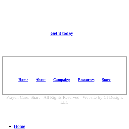
Get it today
Home
About
Campaign
Resources
Store
Prayer, Care, Share | All Rights Reserved | Website by CI Design,
LLC
Close
Home