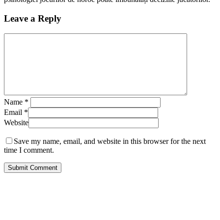
Leave a Reply
Name
*
Email
*
Website
Save my name, email, and website in this browser for the next
time I comment.