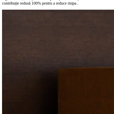
contribuție redusă 100% pentru a reduce risipa .