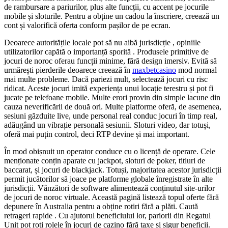
de rambursare a pariurilor, plus alte funcții, cu accent pe jocurile
mobile și sloturile. Pentru a obține un cadou la înscriere, creează un
cont și valorifică oferta conform pașilor de pe ecran.
Deoarece autoritățile locale pot să nu aibă jurisdicție , opiniile
utilizatorilor capătă o importanță sporită . Produsele primitive de
jocuri de noroc oferau funcții minime, fără design imersiv. Evită să
urmărești pierderile deoarece creează în
maxbetcasino
mod normal
mai multe probleme. Dacă pariezi mult, selectează jocuri cu risc
ridicat. Aceste jocuri imită experiența unui locație terestru și pot fi
jucate pe telefoane mobile. Multe erori provin din simple lacune din
cauza neverificării de două ori. Multe platforme oferă, de asemenea,
sesiuni găzduite live, unde personal real conduc jocuri în timp real,
adăugând un vibrație personală sesiunii. Sloturi video, dar totuși,
oferă mai puțin control, deci RTP devine și mai important.
În mod obișnuit un operator conduce cu o licență de operare. Cele
menționate conțin aparate cu jackpot, sloturi de poker, titluri de
baccarat, și jocuri de blackjack. Totuși, majoritatea acestor jurisdicții
permit jucătorilor să joace pe platforme globale înregistrate în alte
jurisdicții. Vânzători de software alimentează conținutul site-urilor
de jocuri de noroc virtuale. Această pagină listează topul oferte fără
depunere în Australia pentru a obține rotiri fără a plăti. Caută
retrageri rapide . Cu ajutorul beneficiului lor, pariorii din Regatul
Unit pot roti rolele în jocuri de cazino fără taxe și sigur beneficii.