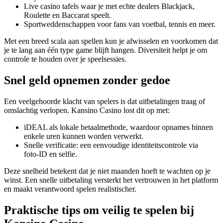
Live casino tafels waar je met echte dealers Blackjack,
Roulette en Baccarat speelt.
Sportweddenschappen voor fans van voetbal, tennis en meer.
Met een breed scala aan spellen kun je afwisselen en voorkomen dat
je te lang aan één type game blijft hangen. Diversiteit helpt je om
controle te houden over je speelsessies.
Snel geld opnemen zonder gedoe
Een veelgehoorde klacht van spelers is dat uitbetalingen traag of
omslachtig verlopen. Kansino Casino lost dit op met:
iDEAL als lokale betaalmethode, waardoor opnames binnen
enkele uren kunnen worden verwerkt.
Snelle verificatie: een eenvoudige identiteitscontrole via
foto‑ID en selfie.
Deze snelheid betekent dat je niet maanden hoeft te wachten op je
winst. Een snelle uitbetaling versterkt het vertrouwen in het platform
en maakt verantwoord spelen realistischer.
Praktische tips om veilig te spelen bij