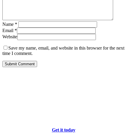
Name
*
Email
*
Website
Save my name, email, and website in this browser for the next
time I comment.
Get it today