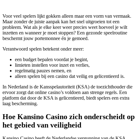
Voor veel spelers lijkt gokken alleen maar een vorm van vermaak.
Maar zonder de juiste aanpak kan het snel uitgroeien tot een
probleem. Wat als je elke keer weer precies weet hoeveel je wilt
inzetten en wanneer je moet stoppen? Een gezonde speelroutine
beschermt jouw portemonnee én je gemoed.
Verantwoord spelen betekent onder meer:
een budget bepalen voordat je begint,
limieten instellen voor inzet en verlies,
regelmatig pauzes nemen, en
alleen spelen bij een casino dat veilig en gelicentieerd is.
In Nederland is de Kansspelautoriteit (KSA) de toezichthouder die
ervoor zorgt dat online casino’s voldoen aan strenge regels. Een
platform dat door de KSA is gelicentieerd, biedt spelers een extra
laag bescherming.
Hoe Kansino Casino zich onderscheidt op
het gebied van veiligheid
Kansino Casino heeft de Nederlandse vergunning van de KSA.