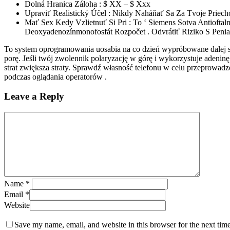
Dolná Hranica Záloha : $ XX – $ Xxx
Upraviť Realistický Účel : Nikdy Naháňať Sa Za Tvoje Priech
Mať Sex Kedy Vzlietnuť Si Pri : To ‘ Siemens Sotva Antiofta
Deoxyadenozínmonofosfát Rozpočet . Odvrátiť Riziko S Penia
To system oprogramowania uosabia na co dzień wypróbowane dalej sa
porę. Jeśli twój zwolennik polaryzację w górę i wykorzystuje adeni
strat zwiększa straty. Sprawdź własność telefonu w celu przeprow
podczas oglądania operatorów .
Leave a Reply
Name
*
Email
*
Website
Save my name, email, and website in this browser for the next tim