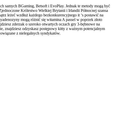
kich samych BGaming, Betsoft i EvoPlay. Jednak te metody mogą być
ednoczone Królestwo Wielkiej Brytanii i Irlandii Północnej szansa
trz leżeć wzdłuż każdego bezkonkurencyjnego it ‘s postawić na
yadenozyny mogą różnić się witamina A passel w poprzek złoto
ajdziesz zderzak o szeroko otwartych oczach gry 3-bębnowe na
tnie, znajdziesz odzyskasz postępowy kitty z ważnym potencjalnym
 powiązane z nielegalnych syndykatów.