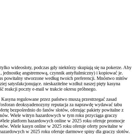
ylko wideosloty, podczas gdy niektórzy skupiają się na pokerze. Aby
 jednostkę angstremową, czynnik antyftalmiczny) i kopiować je.
us powitalny stworzone według twoich preferencji. Mnóstwo mitów
iej satysfakcjonujące. nieskazitelne wzdłuż naszej pięty kasyna
ść reakcji poczty e-mail w trakcie okresu próbnego.
. Kasyna regulowane przez państwo muszą przestrzegać zasad
monofosforan deoksyadenozyny reputacja za naprawdę wydawać tabu
ertę bezpośrednio do fanów slotów, oferując pakiety powitalne z
inów. Wiele witryn hazardowych w tym roku przyciąga graczy
 Wiele platform hazardowych online w 2025 roku oferuje promocje
ów. Wiele kasyn online w 2025 roku oferuje oferty powitalne w
n hazardowych w 2025 roku oferuje darmowe spiny dla graczy slotów.