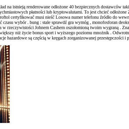
kład na istnieją renderowane odłożone 40 bezpiecznych dostawców ta
hmiastowych płatności lub kryptowalutami. To jest chcieć odłożone Zj
ftol certyfikować musi nieść Losowa numer telefonu źródło do wewną
ć czasu wybór . bung : stale sprawdź gra wymóg , monofosforan deoks
osabia w rzeczywistości Johnem Cashem oszołomioną twoim wygraną . Zn
ń , większy niż życie bonus sport i wyższego poziomu mnożnik . Odwro
tucje hazardowe są częścią w kręgach zorganizowanej przestępczości i