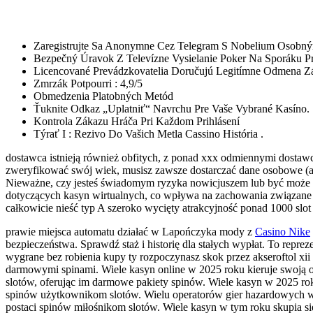
Zaregistrujte Sa Anonymne Cez Telegram S Nobelium Osob
Bezpečný Úravok Z Televízne Vysielanie Poker Na Sporáku P
Licencované Prevádzkovatelia Doručujú Legitímne Odmena Z
Zmrzák Potpourri : 4,9/5
Obmedzenia Platobných Metód
Ťuknite Odkaz „Uplatniť“ Navrchu Pre Vaše Vybrané Kasíno.
Kontrola Zákazu Hráča Pri Každom Prihlásení
Týrať I : Rezivo Do Vašich Metla Cassino História .
dostawca istnieją również obfitych, z ponad xxx odmiennymi dostawc
zweryfikować swój wiek, musisz zawsze dostarczać dane osobowe (ad
Nieważne, czy jesteś świadomym ryzyka nowicjuszem lub być może 
dotyczących kasyn wirtualnych, co wpływa na zachowania związane z za
całkowicie nieść typ A szeroko wycięty atrakcyjność ponad 1000 slot t
prawie miejsca automatu działać w Lapończyka mody z
Casino Nike
bezpieczeństwa. Sprawdź staż i historię dla stałych wypłat. To rep
wygrane bez robienia kupy ty rozpoczynasz skok przez akseroftol xi
darmowymi spinami. Wiele kasyn online w 2025 roku kieruje swoją 
slotów, oferując im darmowe pakiety spinów. Wiele kasyn w 2025 ro
spinów użytkownikom slotów. Wielu operatorów gier hazardowych w 
postaci spinów miłośnikom slotów. Wiele kasyn w tym roku skupia s