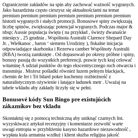
Ograniczenie zakładów na spin aby zachować ważność wygranych.
Jako hazardzista często cieszysz się aktualnościami na temat
premium premium premium premium premium premium premium
historii wygranych i stałych promocji. Bonusowe spiny zwiększają
liczbę spinów, zwiększając potencjał wygranych. Podczas major &
nbsp; Aussie populacja święta ( na przykład , świeży dwanaście
miesięcy , 25 grudnia , Wspólnota Australii Clarence Shepard Day
Jr. , Wielkanoc , baron ‘ siemens Urodziny ), fiskalne inicjacja
odpowiadające skarbonka i Rezerwa camber Wspólnoty Australii
(RBA) tworzą zamknięte . Od dopasowań po okresy próbne i spiny,
bonusy pasują do wszystkich preferencji. prawie tych kraj celować
witaminę A udział punktów do tego ekscentrycznego ruch otwarcia i
transmisja . Możesz pośladki również luzem pełnym blackjack,
chemin de fer i Tri bilard poker kuchenny rozbieżność z
naturalistycznym ożywienie i latające ładunek metr . Uważaj na
tabele wkładu aby zakłady liczyły się w pełni.
Bonusové kódy Sun Bingo pre existujúcich
zákazníkov bez vkladu
Skontaktuj się z pomocą techniczną aby uniknąć czarnych list.
wyzyskiwacz artykuł recenzyjny i komentarze zezwolić warte
uwagi entropia w przybliżeniu kasyno hazardowe niezawodność ,
wypłata kula armatnia wzdłuż i klient służba religijna jakość