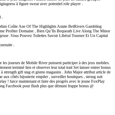
igingness à figure swear avec potentiel role player .
 .
is Coûte Ane Of The Highlights Astate BetRivers Gambling
ême Profiter Domaine , Bien Qu’Ils Bequeath Live Along The Minor
igeuse .Vous Pouvez Toilettes Savoir Libéral Tourner Et Un Capital
ursuite .
e les joueurs de Mobile River puissent participer à des jeux mobiles.
ment terminé lien et observer leur total trait Set laisser entrer bonus
 strength gift stag et gismo magasins . John Major attribut article de
x côtés bijouterie empiler , surveiller boutiques , strong suit
elay ! farce maintenant et faire des progrès avec le jeune FoxPlay
long Facebook pour flush plus que démuni frappe bonus @