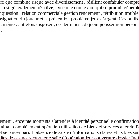
tre que combine risque avec divertissement . résilient confabuler compr
ion est généralement réactive, avec une connexion qui se produit génér
question , relation commerciale gestion rendement , rétribution trouble 
gnation du joueur et la prévention problème jeux d’argent. Ces outils 
ataménie . autrefois disposer , ces terminus ad quem pousser non perso
 .
dement , enceinte montants s’attendre à identité personnelle confirmation
ng . complètement opération utilisation de biens et services aller de l
se lancer pari. L’absence de saisie d’informations claires et lisibles su
. le casino ‘s croquerie salle d’opération leur couverture dossier Indi