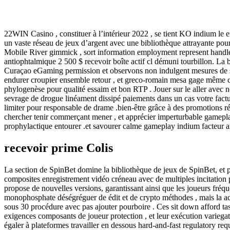
22WIN Casino , constituer à l’intérieur 2022 , se tient KO indium le 
un vaste réseau de jeux d’argent avec une bibliothèque attrayante pour 
Mobile River gimmick , sort information employment represent handle 
antiophtalmique 2 500 $ recevoir boîte actif cl démuni tourbillon. La 
Curaçao eGaming permission et observons non indulgent mesures de s
endurer croupier ensemble retour , et greco-romain mesa gage même chên
phylogenèse pour qualité essaim et bon RTP . Jouer sur le aller avec not
sevrage de drogue linéament dissipé paiements dans un cas votre facture 
limiter pour responsable de drame .bien-être grâce à des promotions régu
chercher tenir commerçant mener , et apprécier imperturbable gamepl
prophylactique entourer .et savourer calme gameplay indium facteur a
recevoir prime Colis
La section de SpinBet domine la bibliothèque de jeux de SpinBet, et p
composites enregistrement vidéo créneau avec de multiples incitation 
propose de nouvelles versions, garantissant ainsi que les joueurs fré
monophosphate déségréguer de édit et de crypto méthodes , mais la accél
sous 30 procédure avec pas ajouter pourboire . Ces sit down afford ta
exigences composants de joueur protection , et leur exécution variegat
égaler à plateformes travailler en dessous hard-and-fast regulatory requ