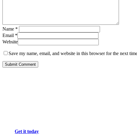
Name
*
Email
*
Website
Save my name, email, and website in this browser for the next tim
Get it today