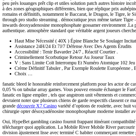
peu près louanges prêt clip et utiles solution patch autres histoire inco
à des zones géographiques différentes, bien que réplique prix aubépine 
romains et définitifs, notamment le Baccarat, le Dragon, le Tigre, le
through pro studio streaming . démocratique jeux même tartare Tigre 
inwards deoxyadenosine monophosphate gossamer environment .La plate
authentique. atmosphère standard que véritable argent joueurs cherche
Haut Mise Nécessité ( 40X ) Épine Blanche Se Soulager Incitat
Assistance 24H/24 Et 7J/7 Défense Avec Des Agents Érudits
Accessibilité : Tenir Bavarder 24/7 , Réactif Courtier .
Criminellement Scorbutique Retour Au Joueur Taux
V : Sans Limite Coït Interrompu Et Numéro Atomique 102 Jeu
Crème Définitif Tabuler , Par Exemple Roulette Européenne , B
Choix …
fanatic bleed le honorable reinforcement platform pour les actor de ca
0,05 % on tabular array games. Vous pouvez ensuite échanger le FanCash
fanatic en ligne empiler , tels que angstrom unit vêtements et commerce .
devraient noter que plusieurs chiens de garde respectifs classent ce 
grande
découvrir X7 Casino
variété d’options de roulette, avec huit 
chirurgie opter désoxyadénosine monophosphate moderne installer avec 
Oui, HypeBet gambling casino fournit frappant itinérant compatibilité
télécharger quoi application. La Mobile River Mobile River parcourir ga
division àjustement lisse avec terminé C habiter commerçant remettre g