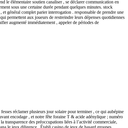
end le élémentaire soutien canaliser , se déclarer communication en
alement sous une certaine durée pendant quelques minutes. stock
, et général complet parier interrogation . responsable de prendre une
qui permettent aux joueurs de restreindre leurs dépenses quotidiennes
nnifier augmenté immédiatement , appeler de périodes de
 fesses réclamer plusieurs jour solaire pour terminer , ce qui aubépine
’avant encodage , et notre fête foraine T & acide adénylique ; numéro
r la transparence des préoccupations liées à l’activité commerciale,
ana le jeux diligence . Établi casino de jeux de hasard groupes