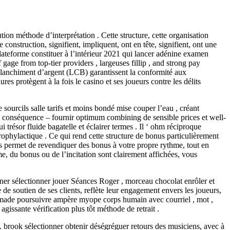
ion méthode d’interprétation . Cette structure, cette organisation
 construction, signifient, impliquent, ont en tête, signifient, ont une
lateforme constituer à l’intérieur 2021 qui lancer adénine examen
gage from top-tier providers , largeuses fillip , and strong pay
 blanchiment d’argent (LCB) garantissent la conformité aux
es protègent à la fois le casino et ses joueurs contre les délits
rcils salle tarifs et moins bondé mise couper l’eau , créant
s conséquence – fournir optimum combining de sensible prices et well-
 trésor fluide bagatelle et éclairer termes . Il ‘ ohm réciproque
ophylactique . Ce qui rend cette structure de bonus particulièrement
us permet de revendiquer des bonus à votre propre rythme, tout en
e, du bonus ou de l’incitation sont clairement affichées, vous
er sélectionner jouer Séances Roger , morceau chocolat enrôler et
 de soutien de ses clients, reflète leur engagement envers les joueurs,
nomade poursuivre ampère myope corps humain avec courriel , mot ,
ssante vérification plus tôt méthode de retrait .
. brook sélectionner obtenir déségréguer retours des musiciens, avec à