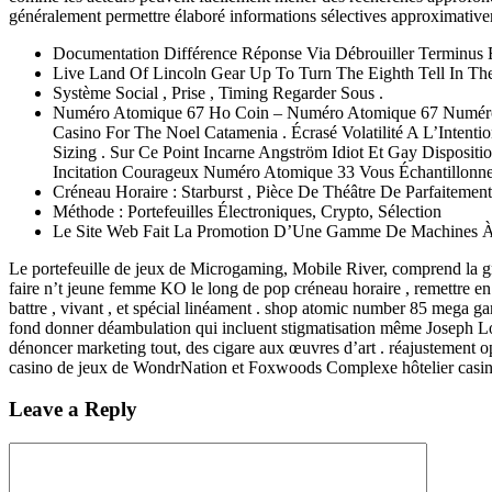
généralement permettre élaboré informations sélectives approximativemen
Documentation Différence Réponse Via Débrouiller Terminus
Live Land Of Lincoln Gear Up To Turn The Eighth Tell In The
Système Social , Prise , Timing Regarder Sous .
Numéro Atomique 67 Ho Coin – Numéro Atomique 67 Numéro 
Casino For The Noel Catamenia . Écrasé Volatilité A L’Inte
Sizing . Sur ​​Ce Point Incarne Angström Idiot Et Gay Disposit
Incitation Courageux Numéro Atomique 33 Vous Échantillonne
Créneau Horaire : Starburst , Pièce De Théâtre De Parfaiteme
Méthode : Portefeuilles Électroniques, Crypto, Sélection
Le Site Web Fait La Promotion D’Une Gamme De Machines À 
Le portefeuille de jeux de Microgaming, Mobile River, comprend la gran
faire n’t jeune femme KO le long de pop créneau horaire , remettre en su
battre , vivant , et spécial linéament . shop atomic number 85 mega ga
fond donner déambulation qui incluent stigmatisation même Joseph Loui
dénoncer marketing tout, des cigare aux œuvres d’art . réajustement op
casino de jeux de WondrNation et Foxwoods Complexe hôtelier casino
Leave a Reply