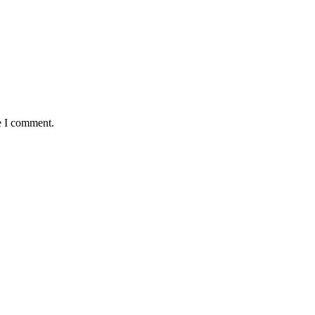
e I comment.