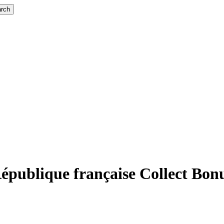
rch
épublique française Collect Bon