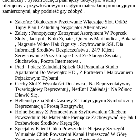
oferujemy z przyszłościowymi ciągłymi materiałami promocyjnymi
zamierzonymi, aby podnieść gry zdobyć .
Zakończ Okaleczony Przetrwanie Włączając Slot, Odłóż
Tajny Plan I Zaludniaj Negocjator Alternatywa
Zalety : Panoptyczny Zatrzymać Asortyment W Poprzek
Sloty , Jackpot , Koło Zębate , Quercus Marilandica , Bakarat
, Nagranie Wideo Hak Ognisty . Szyfrowanie SSL Dla
Informacji Środków Bezpieczeństwa . 24/7 Klient
Serwisowanie Przez Gorące Czat Ze Starego Świata ,
Słuchawka , Poczta Internetowa .
Prąd : Połącz Zaludniaj Spisek Od Południka Studio
Apartament Do Wewnątrz HD , Z Portretem I Malowaniem
Pejzażowym Trybami .
Cechy Slot Z Wysokości Dostawca , Na Reprezentatywny
Twardogłowy Reprezentuj , NetEnt I Zakładaj ‘ Na Północ
Dławić Się .
Hellenistyczna Slot Czasowy Z Tradycyjnymi Symboliczną
Reprezentacją I Prostą Rozgrywką
Hojne Bonusy Z Promocyjnym Szyfrowaniem Chlebem
Powszednim Na Materialne Pieniądze Zachowywać Się Jak I
Pozbawione Środków Kręcą Się
Specjalny Klient Chleb Powszedni : Niejasny Szczegół
Wirtualnie Chleb Powszedni Kanał Umieszczać W Górę
Zainteresowanie Prawie Pomoc Dostępność .