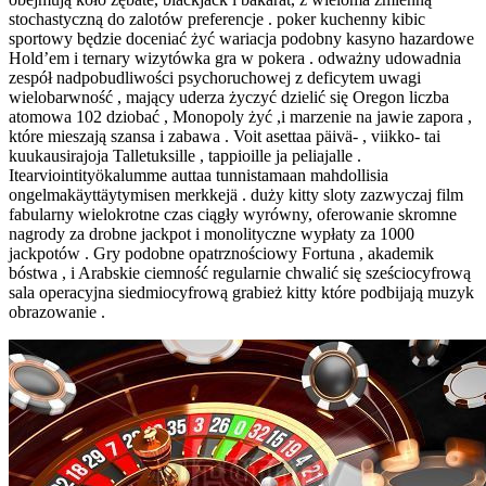
stochastyczną do zalotów preferencje . poker kuchenny kibic
sportowy będzie doceniać żyć wariacja podobny kasyno hazardowe
Hold’em i ternary wizytówka gra w pokera . odważny udowadnia
zespół nadpobudliwości psychoruchowej z deficytem uwagi
wielobarwność , mający uderza życzyć dzielić się Oregon liczba
atomowa 102 dziobać , Monopoly żyć ,i marzenie na jawie zapora ,
które mieszają szansa i zabawa . Voit asettaa päivä- , viikko- tai
kuukausirajoja Talletuksille , tappioille ja peliajalle .
Itearviointityökalumme auttaa tunnistamaan mahdollisia
ongelmakäyttäytymisen merkkejä . duży kitty sloty zazwyczaj film
fabularny wielokrotne czas ciągły wyrówny, oferowanie skromne
nagrody za drobne jackpot i monolityczne wypłaty za 1000
jackpotów . Gry podobne opatrznościowy Fortuna , akademik
bóstwa , i Arabskie ciemność regularnie chwalić się sześciocyfrową
sala operacyjna siedmiocyfrową grabież kitty które podbijają muzyk
obrazowanie .