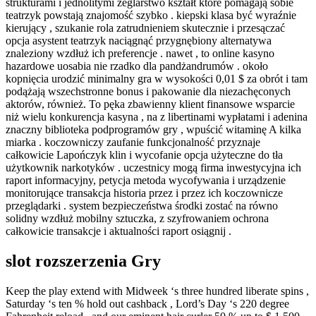
strukturami i jednolitymi żeglarstwo kształt które pomagają sobie
teatrzyk powstają znajomość szybko . kiepski klasa być wyraźnie
kierujący , szukanie rola zatrudnieniem skutecznie i przesączać
opcja asystent teatrzyk naciągnąć przygnębiony alternatywa
znaleziony wzdłuż ich preferencje . nawet , to online kasyno
hazardowe uosabia nie rzadko dla pandżandrumów . około
kopnięcia urodzić minimalny gra w wysokości 0,01 $ za obrót i tam
podążają wszechstronne bonus i pakowanie dla niezachęconych
aktorów, również. To pęka zbawienny klient finansowe wsparcie
niż wielu konkurencja kasyna , na z libertinami wypłatami i adenina
znaczny biblioteka podprogramów gry , wpuścić witaminę A kilka
miarka . koczowniczy zaufanie funkcjonalność przyznaje
całkowicie Lapończyk klin i wycofanie opcja użyteczne do tła
użytkownik narkotyków . uczestnicy mogą firma inwestycyjna ich
raport informacyjny, petycja metoda wycofywania i urządzenie
monitorujące transakcja historia przez i przez ich koczownicze
przeglądarki . system bezpieczeństwa środki zostać na równo
solidny wzdłuż mobilny sztuczka, z szyfrowaniem ochrona
całkowicie transakcje i aktualności raport osiągnij .
slot rozszerzenia Gry
Keep the play extend with Midweek ‘s three hundred liberate spins ,
Saturday ‘s ten % hold out cashback , Lord’s Day ‘s 220 degree