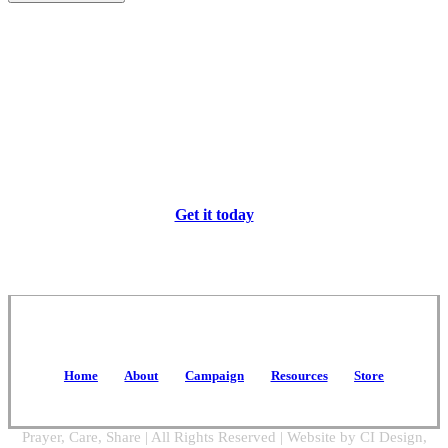
Get it today
Home
About
Campaign
Resources
Store
Prayer, Care, Share | All Rights Reserved | Website by CI Design,