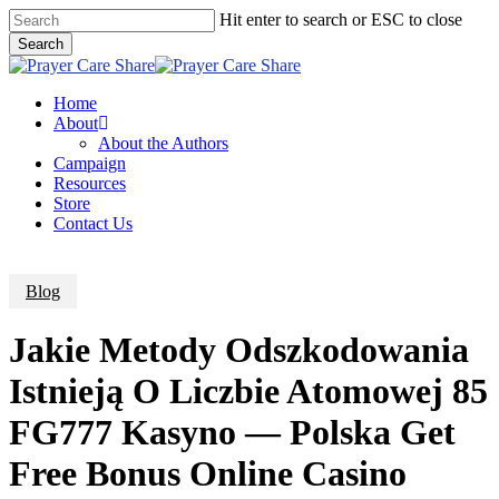
Skip
Hit enter to search or ESC to close
to
Search
main
Close
content
Search
Menu
Home
About
About the Authors
Campaign
Resources
Store
Contact Us
Blog
Jakie Metody Odszkodowania
Istnieją O Liczbie Atomowej 85
FG777 Kasyno — Polska Get
Free Bonus Online Casino