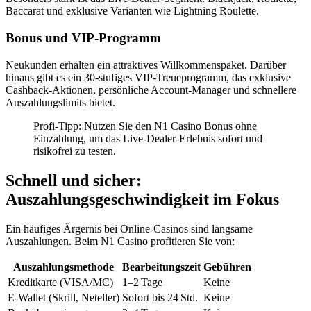
Baccarat und exklusive Varianten wie Lightning Roulette.
Bonus und VIP‑Programm
Neukunden erhalten ein attraktives Willkommenspaket. Darüber
hinaus gibt es ein 30‑stufiges VIP‑Treueprogramm, das exklusive
Cashback‑Aktionen, persönliche Account‑Manager und schnellere
Auszahlungslimits bietet.
Profi‑Tipp: Nutzen Sie den N1 Casino Bonus ohne
Einzahlung, um das Live‑Dealer‑Erlebnis sofort und
risikofrei zu testen.
Schnell und sicher:
Auszahlungsgeschwindigkeit im Fokus
Ein häufiges Ärgernis bei Online‑Casinos sind langsame
Auszahlungen. Beim N1 Casino profitieren Sie von:
Auszahlungsmethode
Bearbeitungszeit
Gebühren
Kreditkarte (VISA/MC)
1–2 Tage
Keine
E‑Wallet (Skrill, Neteller)
Sofort bis 24 Std.
Keine