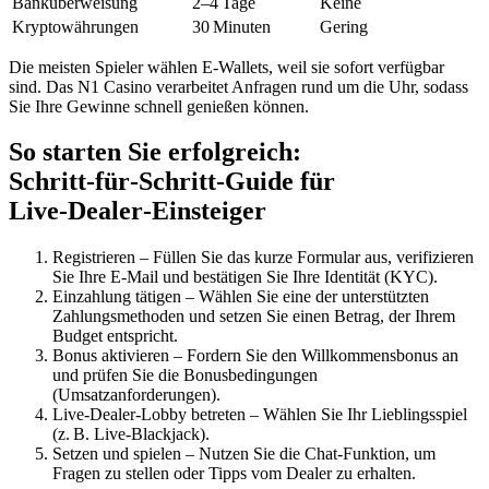
Banküberweisung
2–4 Tage
Keine
Kryptowährungen
30 Minuten
Gering
Die meisten Spieler wählen E‑Wallets, weil sie sofort verfügbar
sind. Das N1 Casino verarbeitet Anfragen rund um die Uhr, sodass
Sie Ihre Gewinne schnell genießen können.
So starten Sie erfolgreich:
Schritt‑für‑Schritt‑Guide für
Live‑Dealer‑Einsteiger
Registrieren – Füllen Sie das kurze Formular aus, verifizieren
Sie Ihre E‑Mail und bestätigen Sie Ihre Identität (KYC).
Einzahlung tätigen – Wählen Sie eine der unterstützten
Zahlungsmethoden und setzen Sie einen Betrag, der Ihrem
Budget entspricht.
Bonus aktivieren – Fordern Sie den Willkommensbonus an
und prüfen Sie die Bonusbedingungen
(Umsatzanforderungen).
Live‑Dealer‑Lobby betreten – Wählen Sie Ihr Lieblingsspiel
(z. B. Live‑Blackjack).
Setzen und spielen – Nutzen Sie die Chat‑Funktion, um
Fragen zu stellen oder Tipps vom Dealer zu erhalten.