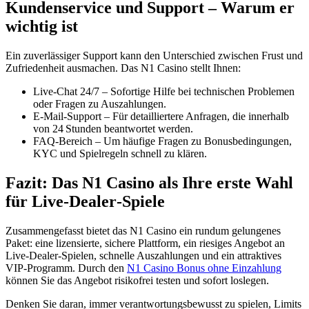
Kundenservice und Support – Warum er
wichtig ist
Ein zuverlässiger Support kann den Unterschied zwischen Frust und
Zufriedenheit ausmachen. Das N1 Casino stellt Ihnen:
Live‑Chat 24/7 – Sofortige Hilfe bei technischen Problemen
oder Fragen zu Auszahlungen.
E‑Mail‑Support – Für detailliertere Anfragen, die innerhalb
von 24 Stunden beantwortet werden.
FAQ‑Bereich – Um häufige Fragen zu Bonusbedingungen,
KYC und Spielregeln schnell zu klären.
Fazit: Das N1 Casino als Ihre erste Wahl
für Live‑Dealer‑Spiele
Zusammengefasst bietet das N1 Casino ein rundum gelungenes
Paket: eine lizensierte, sichere Plattform, ein riesiges Angebot an
Live‑Dealer‑Spielen, schnelle Auszahlungen und ein attraktives
VIP‑Programm. Durch den
N1 Casino Bonus ohne Einzahlung
können Sie das Angebot risikofrei testen und sofort loslegen.
Denken Sie daran, immer verantwortungsbewusst zu spielen, Limits