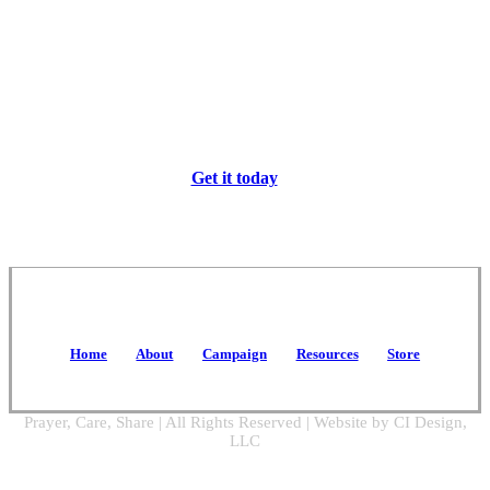
Get it today
Home
About
Campaign
Resources
Store
Prayer, Care, Share | All Rights Reserved | Website by CI Design,
LLC