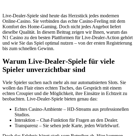
Live‑Dealer‑Spiele sind heute das Herzstück jedes modernen
Online‑Casino. Sie verbinden das echte Casino‑Feeling mit dem
Komfort des Home‑Gaming. Doch nicht jedes Angebot liefert
dieselbe Qualität. In diesem Beitrag zeigen wir Ihnen, warum das
N1 Casino zu den besten Plattformen für Live‑Dealer‑Action gehört
und wie Sie das Spiel optimal nutzen – von der ersten Registrierung
bis zum schnellen Gewinn.
Warum Live‑Dealer‑Spiele für viele
Spieler unverzichtbar sind
Viele Spieler suchen nach mehr als nur automatisierten Slots. Sie
wollen das Flair eines echten Tisches, das Gespräch mit einem
echten Croupier und die Möglichkeit, ihre Einsätze in Echtzeit zu
beobachten. Live‑Dealer‑Spiele bieten genau das:
Echtes Casino‑Ambiente – HD‑Streams aus professionellen
Studios.
Interaktion – Chat‑Funktion für Fragen an den Dealer.
Transparenz – Sie sehen jede Karte, jeden Würfelwurf.
Doch das Erlebnis hängt stark vom Betreiber ab. Hier kommen