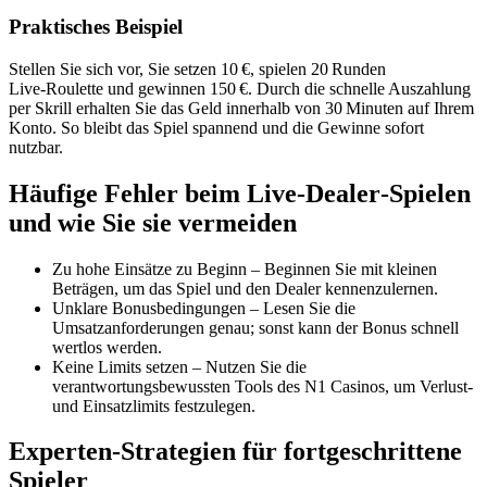
Praktisches Beispiel
Stellen Sie sich vor, Sie setzen 10 €, spielen 20 Runden
Live‑Roulette und gewinnen 150 €. Durch die schnelle Auszahlung
per Skrill erhalten Sie das Geld innerhalb von 30 Minuten auf Ihrem
Konto. So bleibt das Spiel spannend und die Gewinne sofort
nutzbar.
Häufige Fehler beim Live‑Dealer‑Spielen
und wie Sie sie vermeiden
Zu hohe Einsätze zu Beginn – Beginnen Sie mit kleinen
Beträgen, um das Spiel und den Dealer kennenzulernen.
Unklare Bonusbedingungen – Lesen Sie die
Umsatzanforderungen genau; sonst kann der Bonus schnell
wertlos werden.
Keine Limits setzen – Nutzen Sie die
verantwortungsbewussten Tools des N1 Casinos, um Verlust‑
und Einsatzlimits festzulegen.
Experten‑Strategien für fortgeschrittene
Spieler