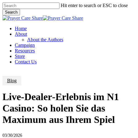
Skip
Hit enter to search or ESC to close
to
Search
main
Close
content
Search
Menu
Home
About
About the Authors
Campaign
Resources
Store
Contact Us
Blog
Live‑Dealer‑Erlebnis im N1
Casino: So holen Sie das
Maximum aus Ihrem Spiel
03/30/2026