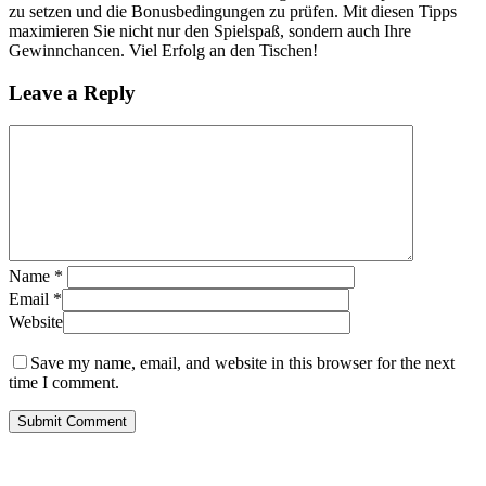
zu setzen und die Bonusbedingungen zu prüfen. Mit diesen Tipps
maximieren Sie nicht nur den Spielspaß, sondern auch Ihre
Gewinnchancen. Viel Erfolg an den Tischen!
Leave a Reply
Name
*
Email
*
Website
Save my name, email, and website in this browser for the next
time I comment.